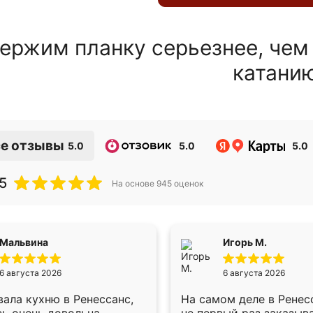
ержим планку серьезнее, чем
катани
е отзывы
5.0
5.0
5.0
5
На основе
945
оценок
Мальвина
Игорь М.
6 августа 2026
6 августа 2026
ала кухню в Ренессанс,
На самом деле в Ренес