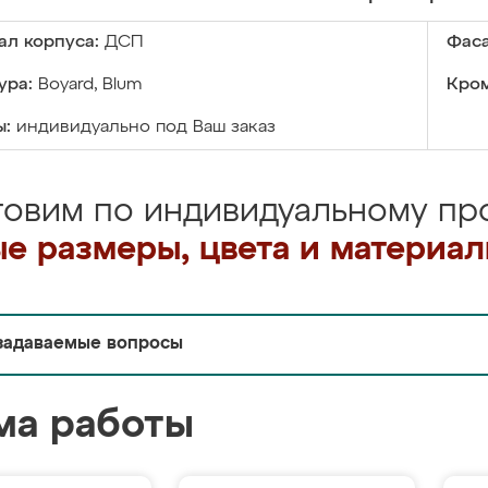
ал корпуса:
ДСП
Фаса
ура:
Boyard, Blum
Кром
ы:
индивидуально под Ваш заказ
товим по индивидуальному про
е размеры, цвета и материа
задаваемые вопросы
ма работы