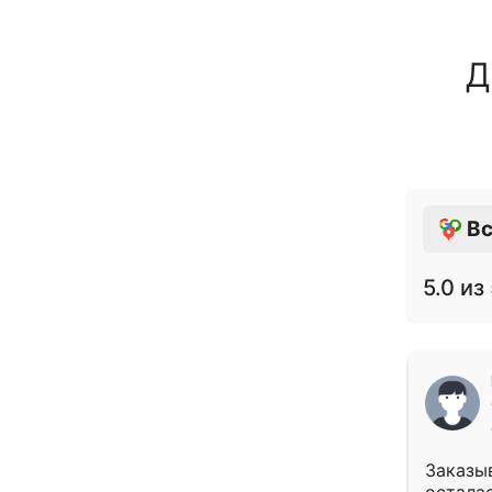
Д
Вс
5.0
из 
Заказыв