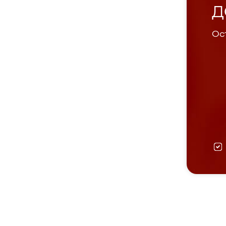
Д
Ост