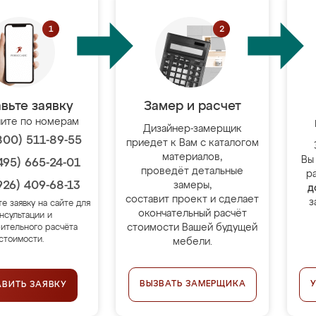
вьте заявку
Замер и расчет
ите по номерам
Дизайнер-замерщик
800) 511-89-55
приедет к Вам с каталогом
материалов,
Вы
495) 665-24-01
проведёт детальные
р
926) 409-68-13
замеры,
д
составит проект и сделает
з
те заявку на сайте для
окончательный расчёт
нсультации и
стоимости Вашей будущей
ительного расчёта
стоимости.
мебели.
ВЫЗВАТЬ ЗАМЕРЩИКА
АВИТЬ ЗАЯВКУ