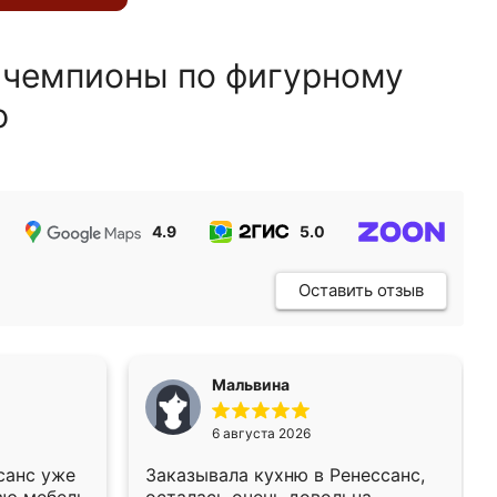
 чемпионы по фигурному
ю
4.9
5.0
5.0
Оставить отзыв
Мальвина
6 августа 2026
санс уже
Заказывала кухню в Ренессанс,