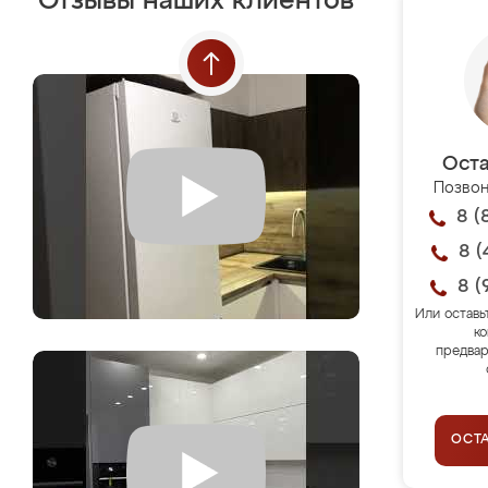
Отзывы наших клиентов
Оста
Позвон
8 (
8 (
8 (
Или оставь
ко
предвар
ОСТ