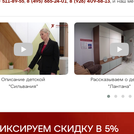
 511-89-55
,
8 (495) 665-24-01
,
8 (926) 409-68-13
, и наш м
Описание детской
Рассказываем о д
"Сильвания"
"Лантана"
ИКСИРУЕМ СКИДКУ В 5%