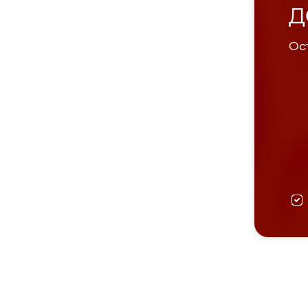
Д
Ост