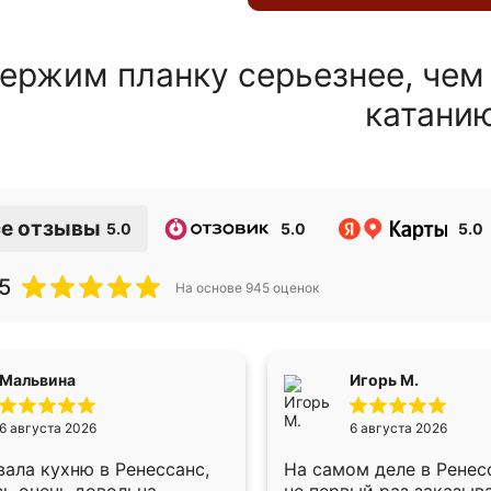
ержим планку серьезнее, чем
катани
е отзывы
5.0
5.0
5.0
5
На основе
945
оценок
Мальвина
Игорь М.
6 августа 2026
6 августа 2026
ала кухню в Ренессанс,
На самом деле в Ренес