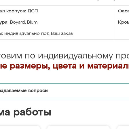
ал корпуса:
ДСП
Фаса
ура:
Boyard, Blum
Кром
ы:
индивидуально под Ваш заказ
товим по индивидуальному про
е размеры, цвета и материа
задаваемые вопросы
ма работы