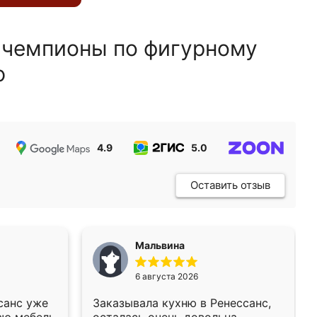
 чемпионы по фигурному
ю
4.9
5.0
5.0
Оставить отзыв
Мальвина
6 августа 2026
санс уже
Заказывала кухню в Ренессанс,