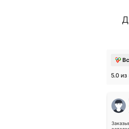
Д
Вс
5.0
из 
Заказыв