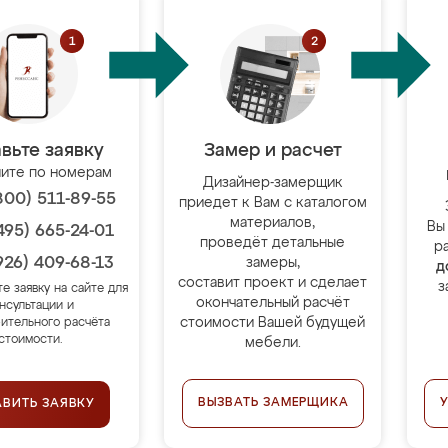
вьте заявку
Замер и расчет
ите по номерам
Дизайнер-замерщик
800) 511-89-55
приедет к Вам с каталогом
материалов,
Вы
495) 665-24-01
проведёт детальные
р
926) 409-68-13
замеры,
д
составит проект и сделает
з
те заявку на сайте для
окончательный расчёт
нсультации и
стоимости Вашей будущей
ительного расчёта
стоимости.
мебели.
ВЫЗВАТЬ ЗАМЕРЩИКА
АВИТЬ ЗАЯВКУ