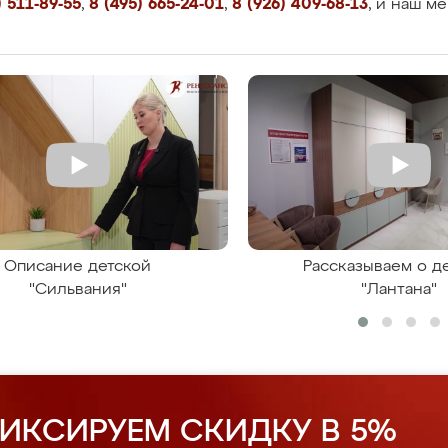
 511-89-55
,
8 (495) 665-24-01
,
8 (926) 409-68-13
, и наш м
Описание детской
Рассказываем о д
"Сильвания"
"Лантана"
ИКСИРУЕМ СКИДКУ В 5%