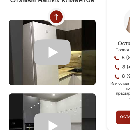
Отзывы наших клиентов
Оста
Позвон
8 (
8 (
8 (
Или оставь
ко
предвар
ОСТ