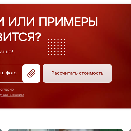
И ИЛИ ПРИМЕРЫ
ВИТСЯ?
учше!
ть фото
Рассчитать стоимость
согласно
му соглашению