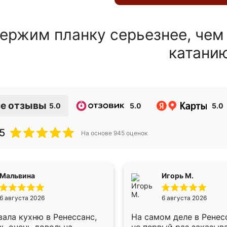
ержим планку серьезнее, чем
катани
е отзывы
5.0
5.0
5.0
5
На основе
945
оценок
Мальвина
Игорь М.
6 августа 2026
6 августа 2026
ала кухню в Ренессанс,
На самом деле в Ренес