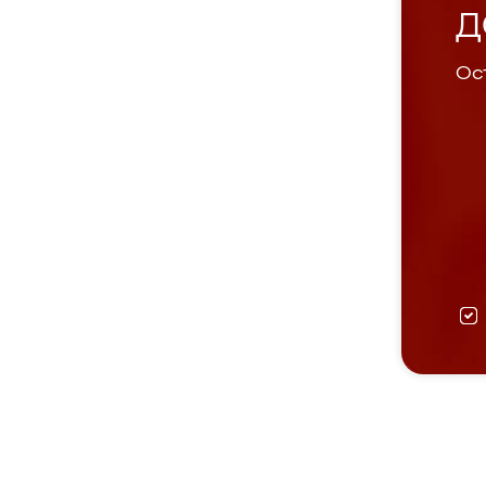
Д
Ост