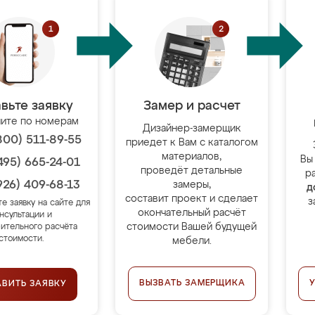
вьте заявку
Замер и расчет
ите по номерам
Дизайнер-замерщик
800) 511-89-55
приедет к Вам с каталогом
материалов,
Вы
495) 665-24-01
проведёт детальные
р
926) 409-68-13
замеры,
д
составит проект и сделает
з
те заявку на сайте для
окончательный расчёт
нсультации и
стоимости Вашей будущей
ительного расчёта
стоимости.
мебели.
ВЫЗВАТЬ ЗАМЕРЩИКА
АВИТЬ ЗАЯВКУ