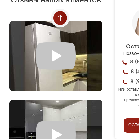
Отзывы наших клиентов
Оста
Позвон
8 (
8 (
8 (
Или оставь
ко
предвар
ОСТ