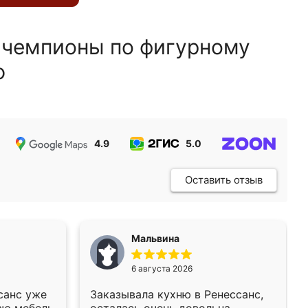
 чемпионы по фигурному
ю
4.9
5.0
5.0
Оставить отзыв
Мальвина
6 августа 2026
санс уже
Заказывала кухню в Ренессанс,