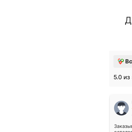
Д
Вс
5.0
из 
Заказыв