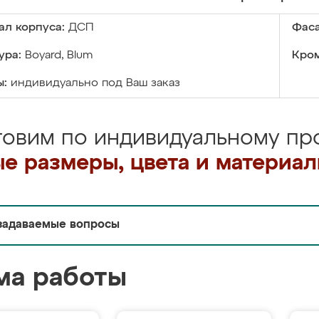
ал корпуса:
ДСП
Фаса
ура:
Boyard, Blum
Кром
ы:
индивидуально под Ваш заказ
товим по индивидуальному про
е размеры, цвета и материа
задаваемые вопросы
ма работы