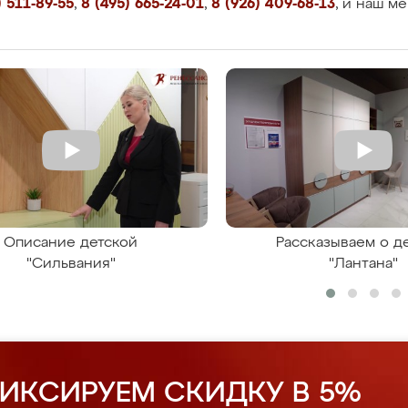
 511-89-55
,
8 (495) 665-24-01
,
8 (926) 409-68-13
, и наш м
Описание детской
Рассказываем о д
"Сильвания"
"Лантана"
ИКСИРУЕМ СКИДКУ В 5%