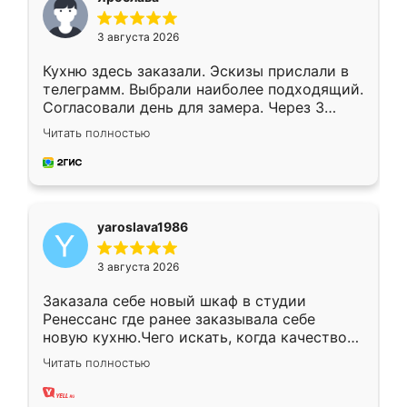
3 августа 2026
Кухню здесь заказали. Эскизы прислали в
телеграмм. Выбрали наиболее подходящий.
Согласовали день для замера. Через 3
недели кухня была уже готова. Остались
Читать полностью
довольны работой. Спасибо Ренессанс
мебель за качественную работу!
yaroslava1986
3 августа 2026
Заказала себе новый шкаф в студии
Ренессанс где ранее заказывала себе
новую кухню.Чего искать, когда качеством
вполне довольна. Служит кухня уже почти
Читать полностью
два года, нареканий нет.