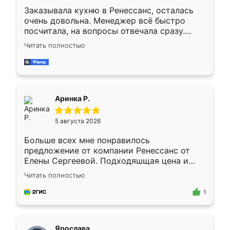
Заказывала кухню в Ренессанс, осталась
очень довольна. Менеджер всё быстро
посчитала, на вопросы отвечала сразу.
Замерщик приехал в субботу, подошёл к
Читать полностью
делу со всей ответственностью. Собрали
за день, ребята работали аккуратно, даже
пыли почти не было. Качество отличное,
ящики ходят плавно, ничего не скрипит.
Всё подошло как влитое.
Аринка Р.
5 августа 2026
Больше всех мне понравилось
предложение от компании Ренессанс от
Елены Сергеевой. Подходяшщая цена и
короткие сроки изготовления. Приехавший
Читать полностью
для замера сотрудник Владислав
предложил по моему эскизу самый
1
подходящий вариант шкафа. Немного его
видоизменил, получилось даже лучше, чем
я хотела.
Ярослава