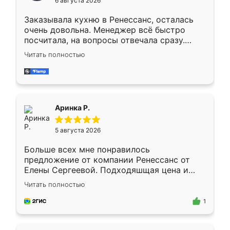
6 августа 2026
мебели буду заказывать только здесь.
Заказывала кухню в Ренессанс, осталась
очень довольна. Менеджер всё быстро
посчитала, на вопросы отвечала сразу.
Замерщик приехал в субботу, подошёл к
Читать полностью
делу со всей ответственностью. Собрали
за день, ребята работали аккуратно, даже
пыли почти не было. Качество отличное,
ящики ходят плавно, ничего не скрипит.
Всё подошло как влитое.
Аринка Р.
5 августа 2026
Больше всех мне понравилось
предложение от компании Ренессанс от
Елены Сергеевой. Подходяшщая цена и
короткие сроки изготовления. Приехавший
Читать полностью
для замера сотрудник Владислав
предложил по моему эскизу самый
1
подходящий вариант шкафа. Немного его
видоизменил, получилось даже лучше, чем