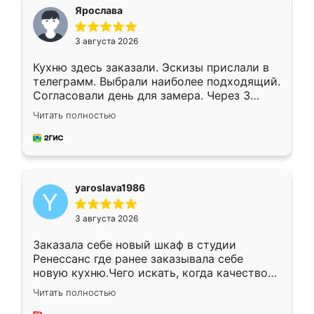
я хотела.
Ярослава
3 августа 2026
Кухню здесь заказали. Эскизы прислали в
телеграмм. Выбрали наиболее подходящий.
Согласовали день для замера. Через 3
недели кухня была уже готова. Остались
Читать полностью
довольны работой. Спасибо Ренессанс
мебель за качественную работу!
yaroslava1986
3 августа 2026
Заказала себе новый шкаф в студии
Ренессанс где ранее заказывала себе
новую кухню.Чего искать, когда качеством
вполне довольна. Служит кухня уже почти
Читать полностью
два года, нареканий нет.