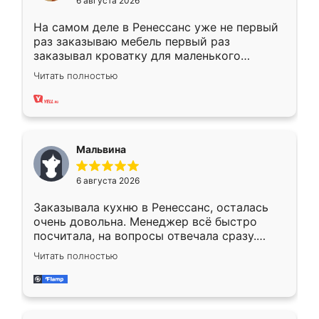
6 августа 2026
На самом деле в Ренессанс уже не первый
раз заказываю мебель первый раз
заказывал кроватку для маленького
ребёнка при его рождении ,во второй раз
Читать полностью
заказал шкаф-купе. По качеству очень
хорошее сборка достаточно быстрая,
также адекватные цены. До этого
сравнивал с разными конкурентами в этом
сегменте ,выбор у конкурентов куда
Мальвина
меньше, здесь же он более разнообразный.
Мне нравится ,если что-то потребуется из
6 августа 2026
мебели буду заказывать только здесь.
Заказывала кухню в Ренессанс, осталась
очень довольна. Менеджер всё быстро
посчитала, на вопросы отвечала сразу.
Замерщик приехал в субботу, подошёл к
Читать полностью
делу со всей ответственностью. Собрали
за день, ребята работали аккуратно, даже
пыли почти не было. Качество отличное,
ящики ходят плавно, ничего не скрипит.