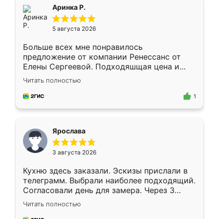
Всё подошло как влитое.
Аринка Р.
5 августа 2026
Больше всех мне понравилось
предложение от компании Ренессанс от
Елены Сергеевой. Подходяшщая цена и
короткие сроки изготовления. Приехавший
Читать полностью
для замера сотрудник Владислав
предложил по моему эскизу самый
1
подходящий вариант шкафа. Немного его
видоизменил, получилось даже лучше, чем
я хотела.
Ярослава
3 августа 2026
Кухню здесь заказали. Эскизы прислали в
телеграмм. Выбрали наиболее подходящий.
Согласовали день для замера. Через 3
недели кухня была уже готова. Остались
Читать полностью
довольны работой. Спасибо Ренессанс