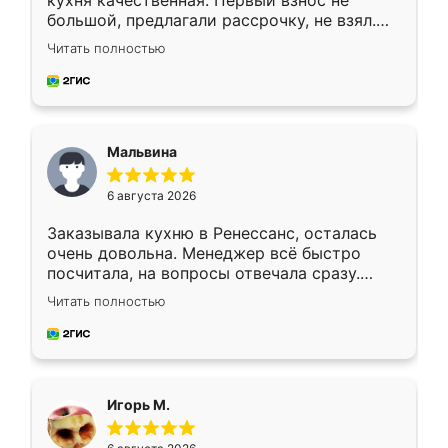
кухня качественная. Первый взнос не
большой, предлагали рассрочку, не взял.
Ждал меньше месяца, сборщик с прямыми
Читать полностью
руками. По цене вышло адекватно.
Рекомендую!
Мальвина
6 августа 2026
Заказывала кухню в Ренессанс, осталась
очень довольна. Менеджер всё быстро
посчитала, на вопросы отвечала сразу.
Замерщик приехал в субботу, подошёл к
Читать полностью
делу со всей ответственностью. Собрали
за день, ребята работали аккуратно, даже
пыли почти не было. Качество отличное,
ящики ходят плавно, ничего не скрипит.
Всё подошло как влитое.
Игорь М.