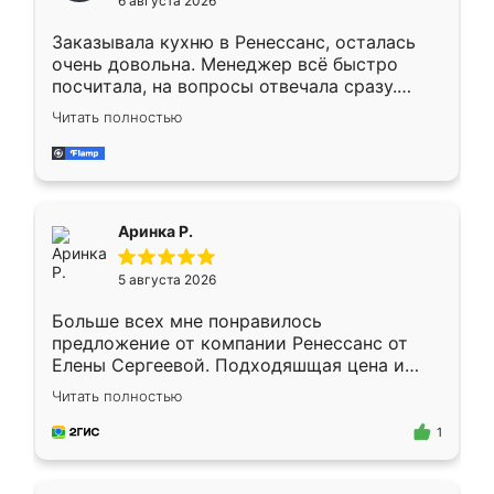
6 августа 2026
мебели буду заказывать только здесь.
Заказывала кухню в Ренессанс, осталась
очень довольна. Менеджер всё быстро
посчитала, на вопросы отвечала сразу.
Замерщик приехал в субботу, подошёл к
Читать полностью
делу со всей ответственностью. Собрали
за день, ребята работали аккуратно, даже
пыли почти не было. Качество отличное,
ящики ходят плавно, ничего не скрипит.
Всё подошло как влитое.
Аринка Р.
5 августа 2026
Больше всех мне понравилось
предложение от компании Ренессанс от
Елены Сергеевой. Подходяшщая цена и
короткие сроки изготовления. Приехавший
Читать полностью
для замера сотрудник Владислав
предложил по моему эскизу самый
1
подходящий вариант шкафа. Немного его
видоизменил, получилось даже лучше, чем