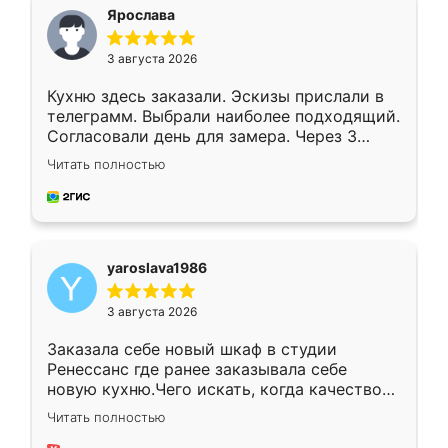
я хотела.
Ярослава
3 августа 2026
Кухню здесь заказали. Эскизы прислали в
телеграмм. Выбрали наиболее подходящий.
Согласовали день для замера. Через 3
недели кухня была уже готова. Остались
Читать полностью
довольны работой. Спасибо Ренессанс
мебель за качественную работу!
yaroslava1986
3 августа 2026
Заказала себе новый шкаф в студии
Ренессанс где ранее заказывала себе
новую кухню.Чего искать, когда качеством
вполне довольна. Служит кухня уже почти
Читать полностью
два года, нареканий нет.