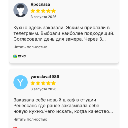
я хотела.
Ярослава
3 августа 2026
Кухню здесь заказали. Эскизы прислали в
телеграмм. Выбрали наиболее подходящий.
Согласовали день для замера. Через 3
недели кухня была уже готова. Остались
Читать полностью
довольны работой. Спасибо Ренессанс
мебель за качественную работу!
yaroslava1986
3 августа 2026
Заказала себе новый шкаф в студии
Ренессанс где ранее заказывала себе
новую кухню.Чего искать, когда качеством
вполне довольна. Служит кухня уже почти
Читать полностью
два года, нареканий нет.