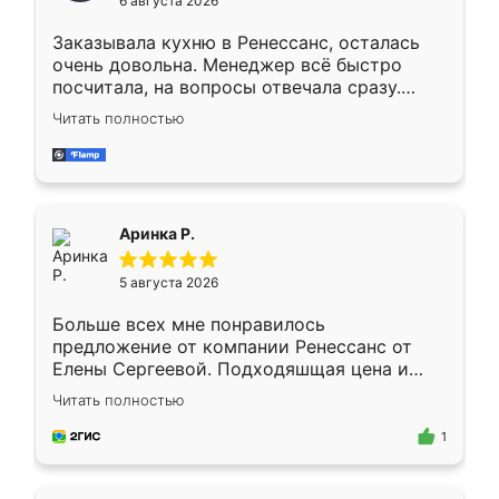
6 августа 2026
мебели буду заказывать только здесь.
Заказывала кухню в Ренессанс, осталась
очень довольна. Менеджер всё быстро
посчитала, на вопросы отвечала сразу.
Замерщик приехал в субботу, подошёл к
Читать полностью
делу со всей ответственностью. Собрали
за день, ребята работали аккуратно, даже
пыли почти не было. Качество отличное,
ящики ходят плавно, ничего не скрипит.
Всё подошло как влитое.
Аринка Р.
5 августа 2026
Больше всех мне понравилось
предложение от компании Ренессанс от
Елены Сергеевой. Подходяшщая цена и
короткие сроки изготовления. Приехавший
Читать полностью
для замера сотрудник Владислав
предложил по моему эскизу самый
1
подходящий вариант шкафа. Немного его
видоизменил, получилось даже лучше, чем