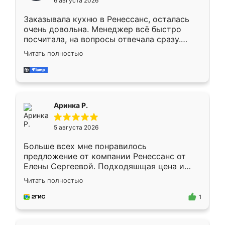
6 августа 2026
мебели буду заказывать только здесь.
Заказывала кухню в Ренессанс, осталась
очень довольна. Менеджер всё быстро
посчитала, на вопросы отвечала сразу.
Замерщик приехал в субботу, подошёл к
Читать полностью
делу со всей ответственностью. Собрали
за день, ребята работали аккуратно, даже
пыли почти не было. Качество отличное,
ящики ходят плавно, ничего не скрипит.
Всё подошло как влитое.
Аринка Р.
5 августа 2026
Больше всех мне понравилось
предложение от компании Ренессанс от
Елены Сергеевой. Подходяшщая цена и
короткие сроки изготовления. Приехавший
Читать полностью
для замера сотрудник Владислав
предложил по моему эскизу самый
1
подходящий вариант шкафа. Немного его
видоизменил, получилось даже лучше, чем