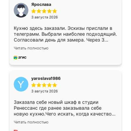
я хотела.
Ярослава
3 августа 2026
Кухню здесь заказали. Эскизы прислали в
телеграмм. Выбрали наиболее подходящий.
Согласовали день для замера. Через 3
недели кухня была уже готова. Остались
Читать полностью
довольны работой. Спасибо Ренессанс
мебель за качественную работу!
yaroslava1986
3 августа 2026
Заказала себе новый шкаф в студии
Ренессанс где ранее заказывала себе
новую кухню.Чего искать, когда качеством
вполне довольна. Служит кухня уже почти
Читать полностью
два года, нареканий нет.