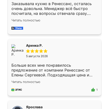
Заказывала кухню в Ренессанс, осталась
очень довольна. Менеджер всё быстро
посчитала, на вопросы отвечала сразу.
Замерщик приехал в субботу, подошёл к
Читать полностью
делу со всей ответственностью. Собрали
за день, ребята работали аккуратно, даже
пыли почти не было. Качество отличное,
ящики ходят плавно, ничего не скрипит.
Всё подошло как влитое.
Аринка Р.
5 августа 2026
Больше всех мне понравилось
предложение от компании Ренессанс от
Елены Сергеевой. Подходяшщая цена и
короткие сроки изготовления. Приехавший
Читать полностью
для замера сотрудник Владислав
предложил по моему эскизу самый
1
подходящий вариант шкафа. Немного его
видоизменил, получилось даже лучше, чем
я хотела.
Ярослава