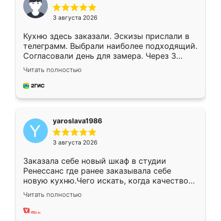
3 августа 2026
Кухню здесь заказали. Эскизы прислали в
телеграмм. Выбрали наиболее подходящий.
Согласовали день для замера. Через 3
недели кухня была уже готова. Остались
Читать полностью
довольны работой. Спасибо Ренессанс
мебель за качественную работу!
yaroslava1986
3 августа 2026
Заказала себе новый шкаф в студии
Ренессанс где ранее заказывала себе
новую кухню.Чего искать, когда качеством
вполне довольна. Служит кухня уже почти
Читать полностью
два года, нареканий нет.