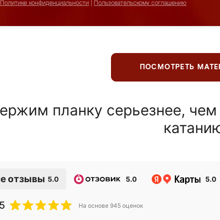
Политике конфиденциальности
|
Пользовательскому соглашению
ПОСМОТРЕТЬ МАТ
ержим планку серьезнее, чем
катани
е отзывы
5.0
5.0
5.0
5
На основе
945
оценок