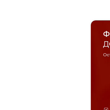
Ф
Д
Ост