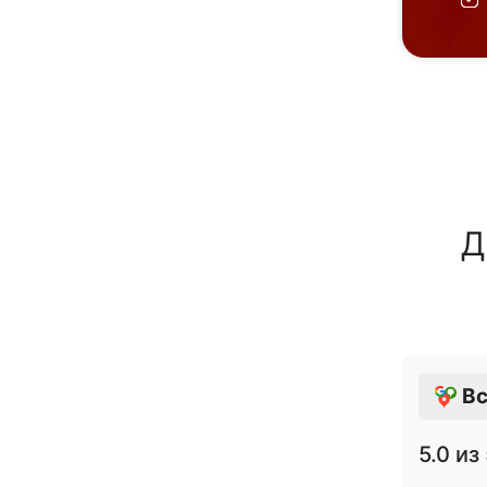
Д
Вс
5.0
из 