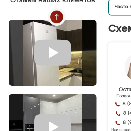
Отзывы наших клиентов
Часто 
Схе
Оста
Позвон
8 (
8 (
8 (
Или оставь