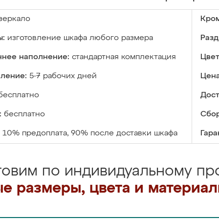
зеркало
Кром
ы:
изготовление шкафа любого размера
Разд
ннее наполнение:
стандартная комплектация
Цвет
вление:
5-7 рабочих дней
Цена
бесплатно
Дост
:
бесплатно
Сбор
10% предоплата, 90% после доставки шкафа
Гара
товим по индивидуальному про
е размеры, цвета и материа