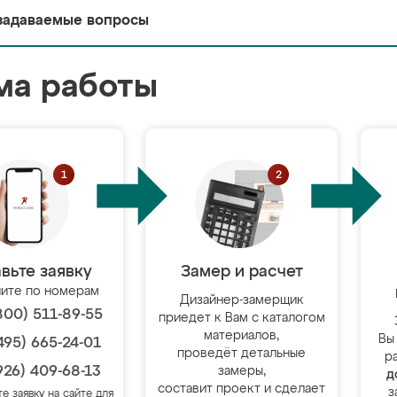
задаваемые вопросы
ма работы
вьте заявку
Замер и расчет
ите по номерам
Дизайнер-замерщик
800) 511-89-55
приедет к Вам с каталогом
материалов,
Вы
495) 665-24-01
проведёт детальные
р
926) 409-68-13
замеры,
д
составит проект и сделает
з
те заявку на сайте для