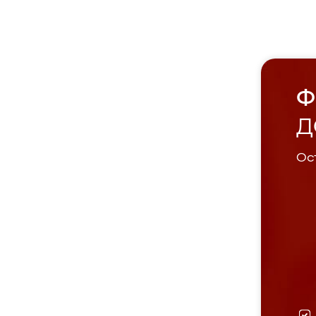
Ф
Д
Ост