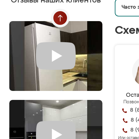
Отзывы наших клиентов
Часто 
Схе
Оста
Позвон
8 (
8 (
8 (
Или оставь