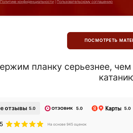
Политике конфиденциальности
|
Пользовательскому соглашению
ПОСМОТРЕТЬ МАТ
ержим планку серьезнее, чем
катани
е отзывы
5.0
5.0
5.0
5
На основе
945
оценок