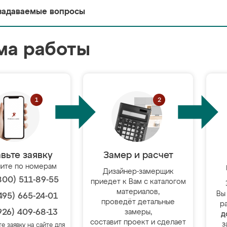
задаваемые вопросы
ма работы
вьте заявку
Замер и расчет
ите по номерам
Дизайнер-замерщик
800) 511-89-55
приедет к Вам с каталогом
материалов,
Вы
495) 665-24-01
проведёт детальные
р
926) 409-68-13
замеры,
д
составит проект и сделает
з
те заявку на сайте для