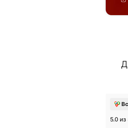
Д
Вс
5.0
из 