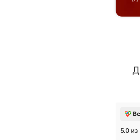
Д
Вс
5.0
из 