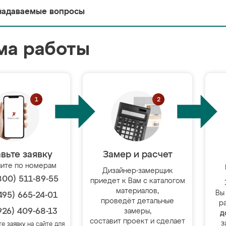
задаваемые вопросы
ма работы
вьте заявку
Замер и расчет
ите по номерам
Дизайнер-замерщик
800) 511-89-55
приедет к Вам с каталогом
материалов,
Вы
495) 665-24-01
проведёт детальные
р
926) 409-68-13
замеры,
д
составит проект и сделает
з
те заявку на сайте для