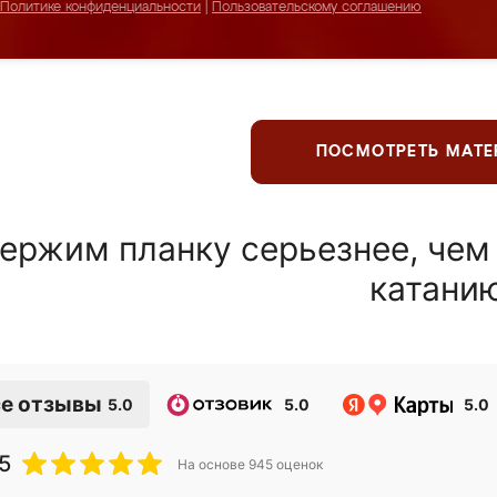
Политике конфиденциальности
|
Пользовательскому соглашению
ПОСМОТРЕТЬ МАТ
ержим планку серьезнее, чем
катани
е отзывы
5.0
5.0
5.0
5
На основе
945
оценок