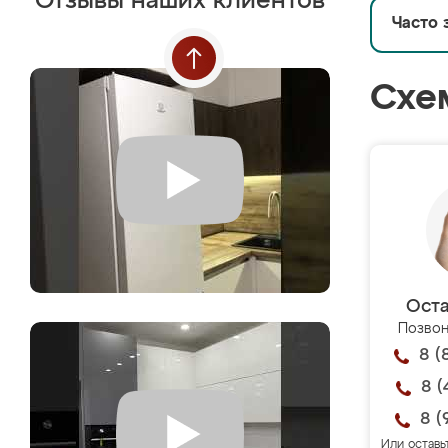
Отзывы наших клиентов
Часто 
Схе
Оста
Позвон
8 (
8 (
8 (
Или оставь