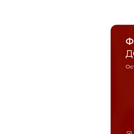
Ф
Д
Ост