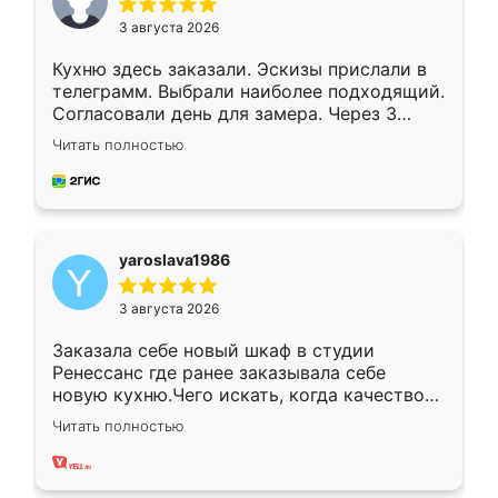
3 августа 2026
Кухню здесь заказали. Эскизы прислали в
телеграмм. Выбрали наиболее подходящий.
Согласовали день для замера. Через 3
недели кухня была уже готова. Остались
Читать полностью
довольны работой. Спасибо Ренессанс
мебель за качественную работу!
yaroslava1986
3 августа 2026
Заказала себе новый шкаф в студии
Ренессанс где ранее заказывала себе
новую кухню.Чего искать, когда качеством
вполне довольна. Служит кухня уже почти
Читать полностью
два года, нареканий нет.