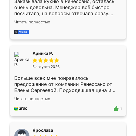
Заказывала кухню в Ренессанс, осталась
очень довольна. Менеджер всё быстро
посчитала, на вопросы отвечала сразу.
Замерщик приехал в субботу, подошёл к
Читать полностью
делу со всей ответственностью. Собрали
за день, ребята работали аккуратно, даже
пыли почти не было. Качество отличное,
ящики ходят плавно, ничего не скрипит.
Всё подошло как влитое.
Аринка Р.
5 августа 2026
Больше всех мне понравилось
предложение от компании Ренессанс от
Елены Сергеевой. Подходяшщая цена и
короткие сроки изготовления. Приехавший
Читать полностью
для замера сотрудник Владислав
предложил по моему эскизу самый
1
подходящий вариант шкафа. Немного его
видоизменил, получилось даже лучше, чем
я хотела.
Ярослава