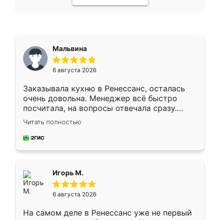
Мальвина
6 августа 2026
Заказывала кухню в Ренессанс, осталась
очень довольна. Менеджер всё быстро
посчитала, на вопросы отвечала сразу.
Замерщик приехал в субботу, подошёл к
Читать полностью
делу со всей ответственностью. Собрали
за день, ребята работали аккуратно, даже
пыли почти не было. Качество отличное,
ящики ходят плавно, ничего не скрипит.
Всё подошло как влитое.
Игорь М.
6 августа 2026
На самом деле в Ренессанс уже не первый