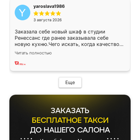
yaroslava1986
3 августа 2026
Заказала себе новый шкаф в студии
Ренессанс где ранее заказывала себе
новую кухню.Чего искать, когда качеством
вполне довольна. Служит кухня уже почти
Читать полностью
два года, нареканий нет.
Еще
ЗАКАЗАТЬ
БЕСПЛАТНОЕ ТАКСИ
ДО НАШЕГО САЛОНА