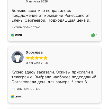
5 августа 2026
Больше всех мне понравилось
предложение от компании Ренессанс от
Елены Сергеевой. Подходяшщая цена и
короткие сроки изготовления. Приехавший
Читать полностью
для замера сотрудник Владислав
предложил по моему эскизу самый
1
подходящий вариант шкафа. Немного его
видоизменил, получилось даже лучше, чем
я хотела.
Ярослава
3 августа 2026
Кухню здесь заказали. Эскизы прислали в
телеграмм. Выбрали наиболее подходящий.
Согласовали день для замера. Через 3
недели кухня была уже готова. Остались
Читать полностью
довольны работой. Спасибо Ренессанс
мебель за качественную работу!