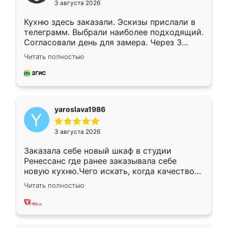
3 августа 2026
Кухню здесь заказали. Эскизы прислали в
телеграмм. Выбрали наиболее подходящий.
Согласовали день для замера. Через 3
недели кухня была уже готова. Остались
Читать полностью
довольны работой. Спасибо Ренессанс
мебель за качественную работу!
yaroslava1986
3 августа 2026
Заказала себе новый шкаф в студии
Ренессанс где ранее заказывала себе
новую кухню.Чего искать, когда качеством
вполне довольна. Служит кухня уже почти
Читать полностью
два года, нареканий нет.