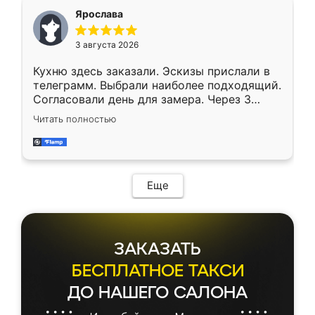
Ярослава
3 августа 2026
Кухню здесь заказали. Эскизы прислали в
телеграмм. Выбрали наиболее подходящий.
Согласовали день для замера. Через 3
недели кухня была уже готова. Остались
Читать полностью
довольны работой. Спасибо Ренессанс
мебель за качественную работу!
Еще
ЗАКАЗАТЬ
БЕСПЛАТНОЕ ТАКСИ
ДО НАШЕГО САЛОНА