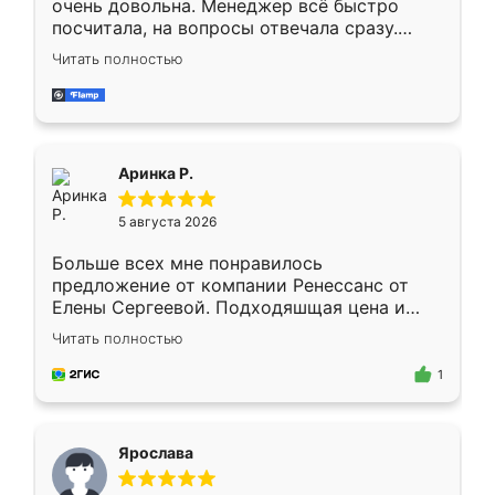
очень довольна. Менеджер всё быстро
посчитала, на вопросы отвечала сразу.
Замерщик приехал в субботу, подошёл к
Читать полностью
делу со всей ответственностью. Собрали
за день, ребята работали аккуратно, даже
пыли почти не было. Качество отличное,
ящики ходят плавно, ничего не скрипит.
Всё подошло как влитое.
Аринка Р.
5 августа 2026
Больше всех мне понравилось
предложение от компании Ренессанс от
Елены Сергеевой. Подходяшщая цена и
короткие сроки изготовления. Приехавший
Читать полностью
для замера сотрудник Владислав
предложил по моему эскизу самый
1
подходящий вариант шкафа. Немного его
видоизменил, получилось даже лучше, чем
я хотела.
Ярослава