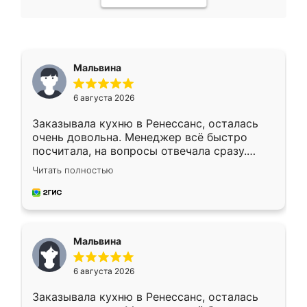
Мальвина
6 августа 2026
Заказывала кухню в Ренессанс, осталась
очень довольна. Менеджер всё быстро
посчитала, на вопросы отвечала сразу.
Замерщик приехал в субботу, подошёл к
Читать полностью
делу со всей ответственностью. Собрали
за день, ребята работали аккуратно, даже
пыли почти не было. Качество отличное,
ящики ходят плавно, ничего не скрипит.
Всё подошло как влитое.
Мальвина
6 августа 2026
Заказывала кухню в Ренессанс, осталась