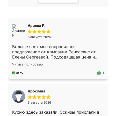
Аринка Р.
5 августа 2026
Больше всех мне понравилось
предложение от компании Ренессанс от
Елены Сергеевой. Подходяшщая цена и
короткие сроки изготовления. Приехавший
Читать полностью
для замера сотрудник Владислав
предложил по моему эскизу самый
1
подходящий вариант шкафа. Немного его
видоизменил, получилось даже лучше, чем
я хотела.
Ярослава
3 августа 2026
Кухню здесь заказали. Эскизы прислали в