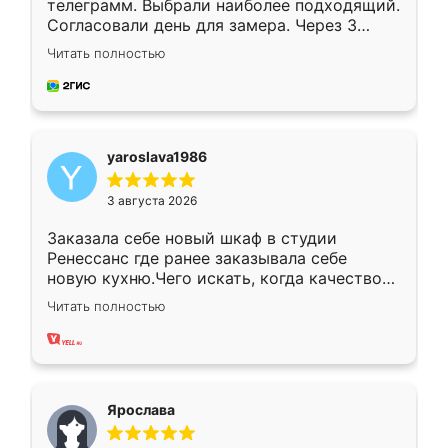
телеграмм. Выбрали наиболее подходящий.
Согласовали день для замера. Через 3
недели кухня была уже готова. Остались
Читать полностью
довольны работой. Спасибо Ренессанс
мебель за качественную работу!
yaroslava1986
3 августа 2026
Заказала себе новый шкаф в студии
Ренессанс где ранее заказывала себе
новую кухню.Чего искать, когда качеством
вполне довольна. Служит кухня уже почти
Читать полностью
два года, нареканий нет.
Ярослава