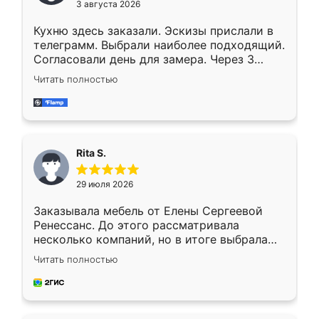
3 августа 2026
Кухню здесь заказали. Эскизы прислали в
телеграмм. Выбрали наиболее подходящий.
Согласовали день для замера. Через 3
недели кухня была уже готова. Остались
Читать полностью
довольны работой. Спасибо Ренессанс
мебель за качественную работу!
Rita S.
29 июля 2026
Заказывала мебель от Елены Сергеевой
Ренессанс. До этого рассматривала
несколько компаний, но в итоге выбрала
эту. Сначала обговорили условия, потом
Читать полностью
приехал замерщик, всё спокойно объяснил
и снял размеры. Изготовили в срок, с
доставкой тоже никаких проблем не
возникло. Сборку выполнили аккуратно,