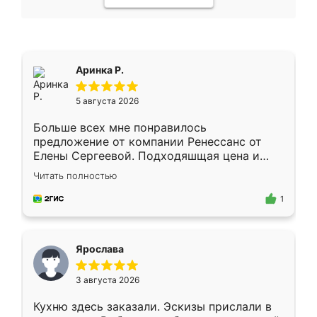
Аринка Р.
5 августа 2026
Больше всех мне понравилось
предложение от компании Ренессанс от
Елены Сергеевой. Подходяшщая цена и
короткие сроки изготовления. Приехавший
Читать полностью
для замера сотрудник Владислав
предложил по моему эскизу самый
1
подходящий вариант шкафа. Немного его
видоизменил, получилось даже лучше, чем
я хотела.
Ярослава
3 августа 2026
Кухню здесь заказали. Эскизы прислали в