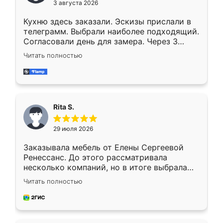
3 августа 2026
Кухню здесь заказали. Эскизы прислали в
телеграмм. Выбрали наиболее подходящий.
Согласовали день для замера. Через 3
недели кухня была уже готова. Остались
Читать полностью
довольны работой. Спасибо Ренессанс
мебель за качественную работу!
Rita S.
29 июля 2026
Заказывала мебель от Елены Сергеевой
Ренессанс. До этого рассматривала
несколько компаний, но в итоге выбрала
эту. Сначала обговорили условия, потом
Читать полностью
приехал замерщик, всё спокойно объяснил
и снял размеры. Изготовили в срок, с
доставкой тоже никаких проблем не
возникло. Сборку выполнили аккуратно,