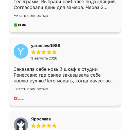
телеграмм. Выбрали наиболее подходящий.
Согласовали день для замера. Через 3
недели кухня была уже готова. Остались
Читать полностью
довольны работой. Спасибо Ренессанс
мебель за качественную работу!
yaroslava1986
3 августа 2026
Заказала себе новый шкаф в студии
Ренессанс где ранее заказывала себе
новую кухню.Чего искать, когда качеством
вполне довольна. Служит кухня уже почти
Читать полностью
два года, нареканий нет.
Ярослава