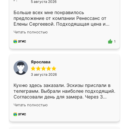
5 августа 2026
Больше всех мне понравилось
предложение от компании Ренессанс от
Елены Сергеевой. Подходяшщая цена и
короткие сроки изготовления. Приехавший
Читать полностью
для замера сотрудник Владислав
предложил по моему эскизу самый
1
подходящий вариант шкафа. Немного его
видоизменил, получилось даже лучше, чем
я хотела.
Ярослава
3 августа 2026
Кухню здесь заказали. Эскизы прислали в
телеграмм. Выбрали наиболее подходящий.
Согласовали день для замера. Через 3
недели кухня была уже готова. Остались
Читать полностью
довольны работой. Спасибо Ренессанс
мебель за качественную работу!