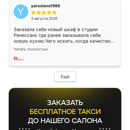
yaroslava1986
3 августа 2026
Заказала себе новый шкаф в студии
Ренессанс где ранее заказывала себе
новую кухню.Чего искать, когда качеством
вполне довольна. Служит кухня уже почти
Читать полностью
два года, нареканий нет.
Еще
ЗАКАЗАТЬ
БЕСПЛАТНОЕ ТАКСИ
ДО НАШЕГО САЛОНА