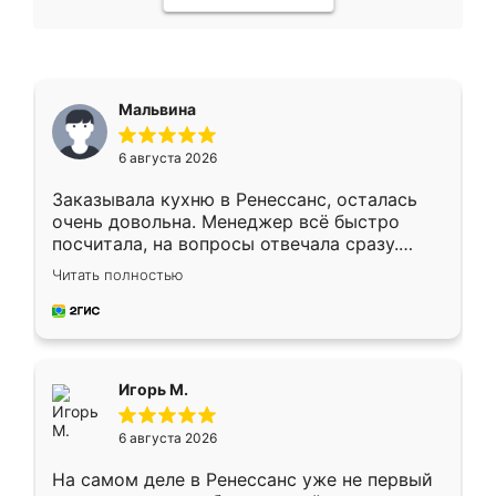
Мальвина
6 августа 2026
Заказывала кухню в Ренессанс, осталась
очень довольна. Менеджер всё быстро
посчитала, на вопросы отвечала сразу.
Замерщик приехал в субботу, подошёл к
Читать полностью
делу со всей ответственностью. Собрали
за день, ребята работали аккуратно, даже
пыли почти не было. Качество отличное,
ящики ходят плавно, ничего не скрипит.
Всё подошло как влитое.
Игорь М.
6 августа 2026
На самом деле в Ренессанс уже не первый