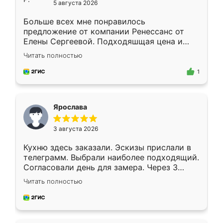
5 августа 2026
Больше всех мне понравилось
предложение от компании Ренессанс от
Елены Сергеевой. Подходяшщая цена и
короткие сроки изготовления. Приехавший
Читать полностью
для замера сотрудник Владислав
предложил по моему эскизу самый
1
подходящий вариант шкафа. Немного его
видоизменил, получилось даже лучше, чем
я хотела.
Ярослава
3 августа 2026
Кухню здесь заказали. Эскизы прислали в
телеграмм. Выбрали наиболее подходящий.
Согласовали день для замера. Через 3
недели кухня была уже готова. Остались
Читать полностью
довольны работой. Спасибо Ренессанс
мебель за качественную работу!