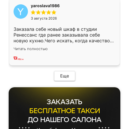
yaroslava1986
3 августа 2026
Заказала себе новый шкаф в студии
Ренессанс где ранее заказывала себе
новую кухню.Чего искать, когда качеством
вполне довольна. Служит кухня уже почти
Читать полностью
два года, нареканий нет.
Еще
ЗАКАЗАТЬ
БЕСПЛАТНОЕ ТАКСИ
ДО НАШЕГО САЛОНА