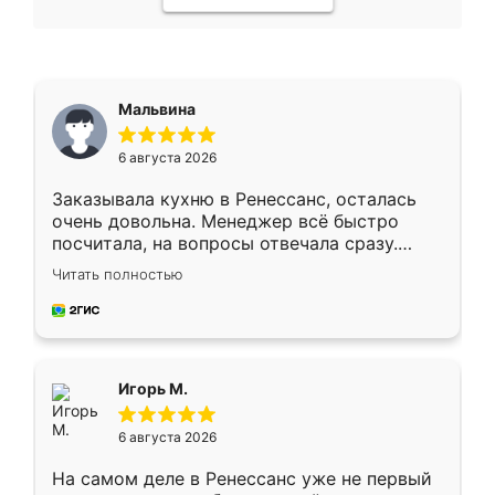
Мальвина
6 августа 2026
Заказывала кухню в Ренессанс, осталась
очень довольна. Менеджер всё быстро
посчитала, на вопросы отвечала сразу.
Замерщик приехал в субботу, подошёл к
Читать полностью
делу со всей ответственностью. Собрали
за день, ребята работали аккуратно, даже
пыли почти не было. Качество отличное,
ящики ходят плавно, ничего не скрипит.
Всё подошло как влитое.
Игорь М.
6 августа 2026
На самом деле в Ренессанс уже не первый