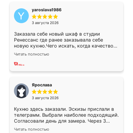
yaroslava1986
3 августа 2026
Заказала себе новый шкаф в студии
Ренессанс где ранее заказывала себе
новую кухню.Чего искать, когда качеством
вполне довольна. Служит кухня уже почти
Читать полностью
два года, нареканий нет.
Ярослава
3 августа 2026
Кухню здесь заказали. Эскизы прислали в
телеграмм. Выбрали наиболее подходящий.
Согласовали день для замера. Через 3
недели кухня была уже готова. Остались
Читать полностью
довольны работой. Спасибо Ренессанс