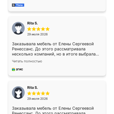
мебель за качественную работу!
Rita S.
29 июля 2026
Заказывала мебель от Елены Сергеевой
Ренессанс. До этого рассматривала
несколько компаний, но в итоге выбрала
эту. Сначала обговорили условия, потом
Читать полностью
приехал замерщик, всё спокойно объяснил
и снял размеры. Изготовили в срок, с
доставкой тоже никаких проблем не
возникло. Сборку выполнили аккуратно,
мебель сразу встала на свое место без
Rita S.
каких-либо доработок. Качеством осталась
довольна, все выглядит так, как и ожидала.
29 июля 2026
Заказывала мебель от Елены Сергеевой
Ренессанс. До этого рассматривала