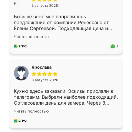
5 августа 2026
Больше всех мне понравилось
предложение от компании Ренессанс от
Елены Сергеевой. Подходяшщая цена и
короткие сроки изготовления. Приехавший
Читать полностью
для замера сотрудник Владислав
предложил по моему эскизу самый
1
подходящий вариант шкафа. Немного его
видоизменил, получилось даже лучше, чем
я хотела.
Ярослава
3 августа 2026
Кухню здесь заказали. Эскизы прислали в
телеграмм. Выбрали наиболее подходящий.
Согласовали день для замера. Через 3
недели кухня была уже готова. Остались
Читать полностью
довольны работой. Спасибо Ренессанс
мебель за качественную работу!