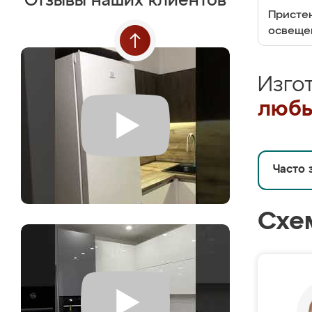
Отзывы наших клиентов
Пристен
освеще
Изго
любы
Часто 
Схе