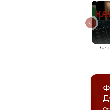
Как 
Ф
Д
Ост