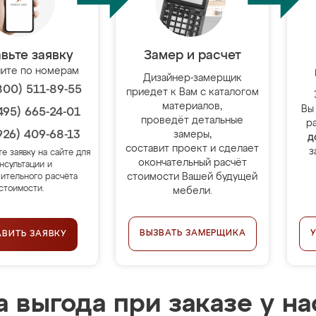
вьте заявку
Замер и расчет
ите по номерам
Дизайнер-замерщик
800) 511-89-55
приедет к Вам с каталогом
материалов,
Вы
495) 665-24-01
проведёт детальные
р
926) 409-68-13
замеры,
д
составит проект и сделает
з
те заявку на сайте для
окончательный расчёт
нсультации и
стоимости Вашей будущей
ительного расчёта
стоимости.
мебели.
ВЫЗВАТЬ ЗАМЕРЩИКА
АВИТЬ ЗАЯВКУ
 выгода при заказе у на