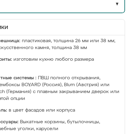
▼
ики
лешница:
пластиковая, толщина 26 мм или 38 мм;
скусственного камня, толщина 38 мм
риты:
изготовим кухню любого размера
тные системы :
ПВШ полного открывания,
ембоксы BOYARD (Россия), Blum (Австрия) или
ich (Германия) с плавным закрыванием дверок или
этой опции
ль:
в цвет фасадов или корпуса
ссуары:
Выкатные корзины, бутылочницы,
ебные уголки, карусели