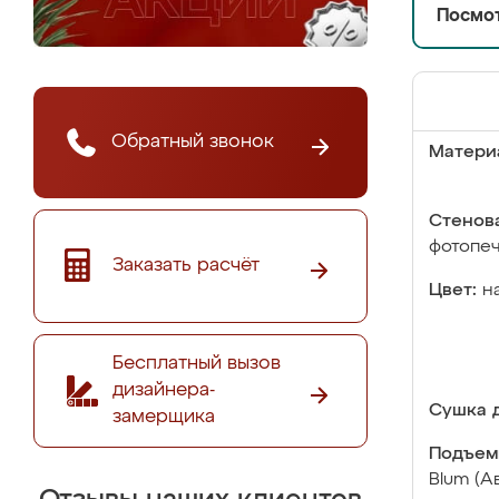
Посмот
Обратный звонок
Матери
Стенова
фотопе
Заказать расчёт
Цвет:
н
Бесплатный вызов
дизайнера-
Сушка д
замерщика
Подъем
Blum (А