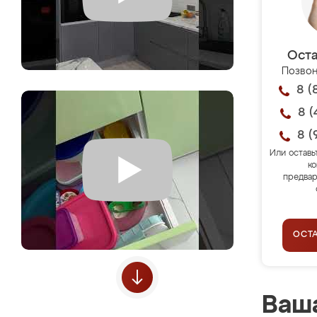
Оста
Позвон
8 (
8 (
8 (
Или оставь
ко
предвар
ОСТ
Ваша