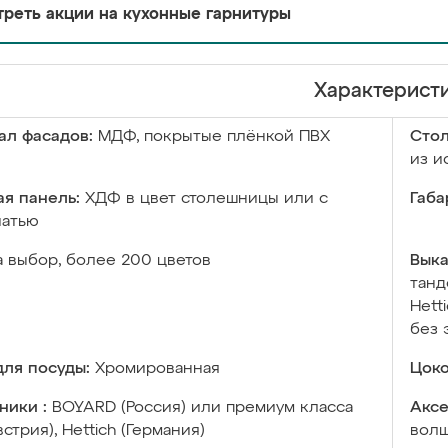
реть акции на кухонные гарнитуры
Характерист
ал фасадов:
МДФ, покрытые плёнкой ПВХ
Сто
из и
я панель:
ХДФ в цвет столешницы или с
Габа
чатью
а выбор, более 200 цветов
Выка
танд
Hett
без 
ля посуды:
Хромированная
Цоко
ники :
BOYARD (Россия) или премиум класса
Аксе
встрия), Hettich (Германия)
волш