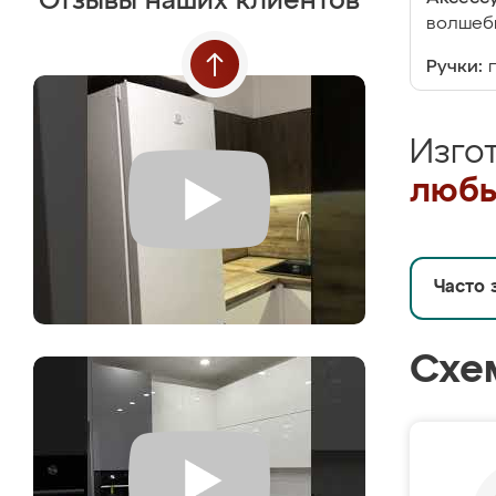
Отзывы наших клиентов
волшебн
Ручки:
Изго
любы
Часто 
Схе