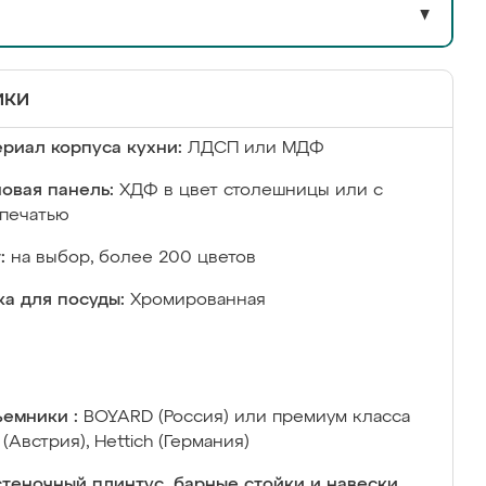
▼
ики
риал корпуса кухни:
ЛДСП или МДФ
овая панель:
ХДФ в цвет столешницы или с
печатью
:
на выбор, более 200 цветов
а для посуды:
Хромированная
емники :
BOYARD (Россия) или премиум класса
 (Австрия), Hettich (Германия)
теночный плинтус, барные стойки и навески,