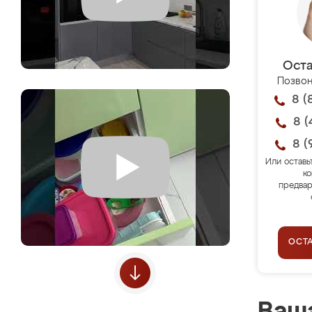
Оста
Позвон
8 (
8 (
8 (
Или оставь
ко
предвар
ОСТ