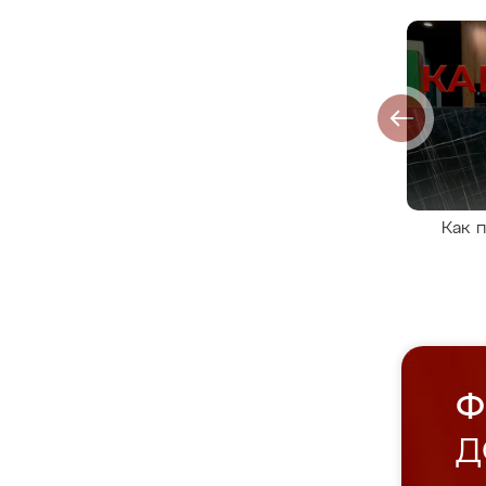
Как 
Ф
Д