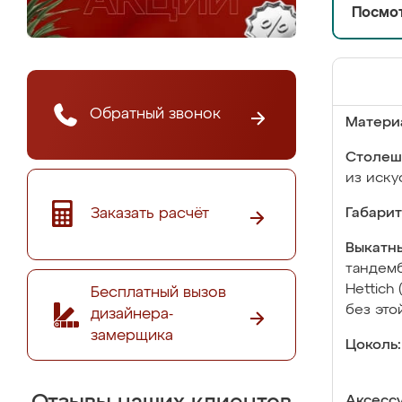
Посмот
Обратный звонок
Матери
Столеш
из иску
Заказать расчёт
Габарит
Выкатны
тандемб
Hettich
Бесплатный вызов
без это
дизайнера-
замерщика
Цоколь:
Аксесс