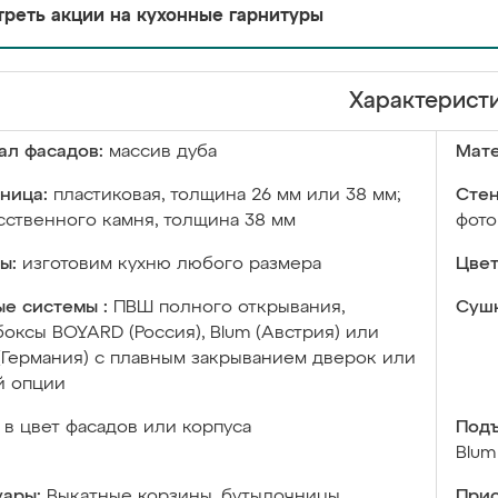
реть акции на кухонные гарнитуры
Характерист
ал фасадов:
массив дуба
Мате
ница:
пластиковая, толщина 26 мм или 38 мм;
Стен
сственного камня, толщина 38 мм
фото
ы:
изготовим кухню любого размера
Цвет
е системы :
ПВШ полного открывания,
Сушк
оксы BOYARD (Россия), Blum (Австрия) или
 (Германия) с плавным закрыванием дверок или
й опции
в цвет фасадов или корпуса
Подъ
Blum
уары:
Выкатные корзины, бутылочницы,
Прис