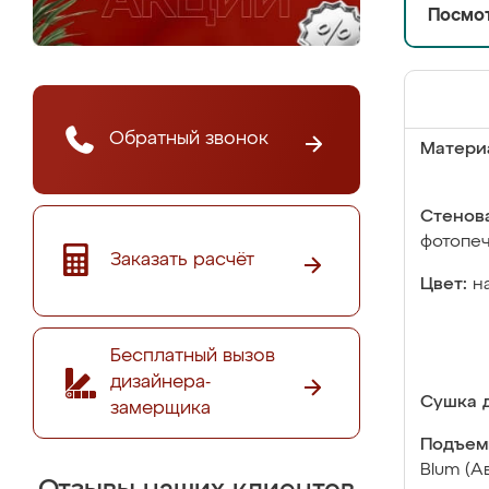
Посмот
Обратный звонок
Матери
Стенова
фотопе
Заказать расчёт
Цвет:
н
Бесплатный вызов
дизайнера-
Сушка д
замерщика
Подъем
Blum (А