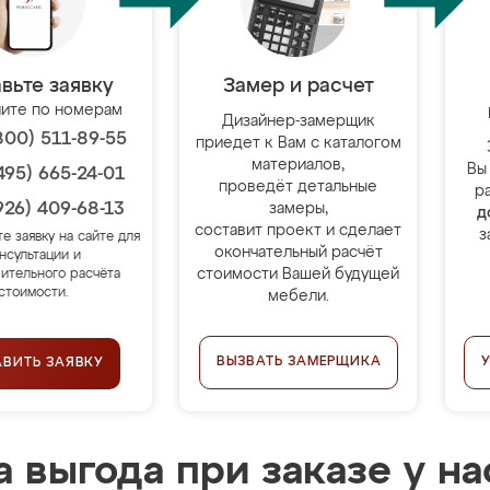
вьте заявку
Замер и расчет
ите по номерам
Дизайнер-замерщик
800) 511-89-55
приедет к Вам с каталогом
материалов,
Вы
495) 665-24-01
проведёт детальные
р
926) 409-68-13
замеры,
д
составит проект и сделает
з
те заявку на сайте для
окончательный расчёт
нсультации и
стоимости Вашей будущей
ительного расчёта
стоимости.
мебели.
ВЫЗВАТЬ ЗАМЕРЩИКА
АВИТЬ ЗАЯВКУ
 выгода при заказе у на