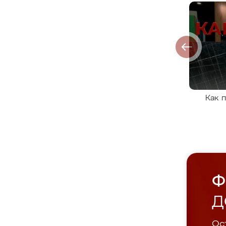
Как 
Ф
Д
Ост