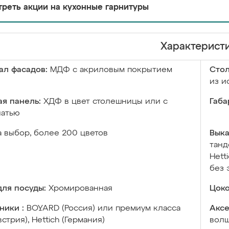
реть акции на кухонные гарнитуры
Характерист
ал фасадов:
МДФ с акриловым покрытием
Сто
из и
я панель:
ХДФ в цвет столешницы или с
Габа
чатью
а выбор, более 200 цветов
Выка
танд
Hett
без 
ля посуды:
Хромированная
Цоко
ники :
BOYARD (Россия) или премиум класса
Аксе
встрия), Hettich (Германия)
волш