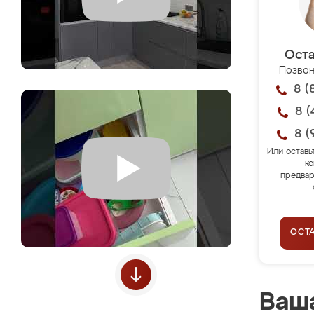
Оста
Позвон
8 (
8 (
8 (
Или оставь
ко
предвар
ОСТ
Ваша