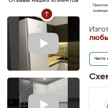
Отзывы наших клиентов
Пристен
освеще
Изго
любы
Часто 
Схе