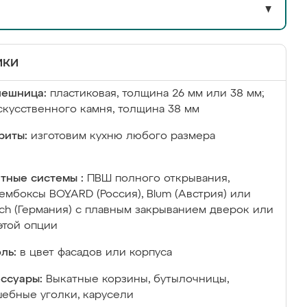
▼
ики
лешница:
пластиковая, толщина 26 мм или 38 мм;
скусственного камня, толщина 38 мм
риты:
изготовим кухню любого размера
тные системы :
ПВШ полного открывания,
ембоксы BOYARD (Россия), Blum (Австрия) или
ich (Германия) с плавным закрыванием дверок или
этой опции
ль:
в цвет фасадов или корпуса
ссуары:
Выкатные корзины, бутылочницы,
ебные уголки, карусели