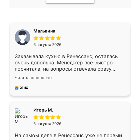
Мальвина
6 августа 2026
Заказывала кухню в Ренессанс, осталась
очень довольна. Менеджер всё быстро
посчитала, на вопросы отвечала сразу.
Замерщик приехал в субботу, подошёл к
Читать полностью
делу со всей ответственностью. Собрали
за день, ребята работали аккуратно, даже
пыли почти не было. Качество отличное,
ящики ходят плавно, ничего не скрипит.
Всё подошло как влитое.
Игорь М.
6 августа 2026
На самом деле в Ренессанс уже не первый