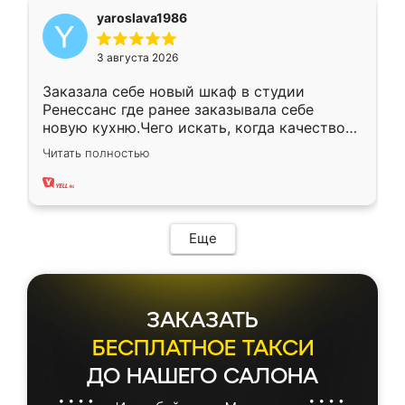
yaroslava1986
3 августа 2026
Заказала себе новый шкаф в студии
Ренессанс где ранее заказывала себе
новую кухню.Чего искать, когда качеством
вполне довольна. Служит кухня уже почти
Читать полностью
два года, нареканий нет.
Еще
ЗАКАЗАТЬ
БЕСПЛАТНОЕ ТАКСИ
ДО НАШЕГО САЛОНА