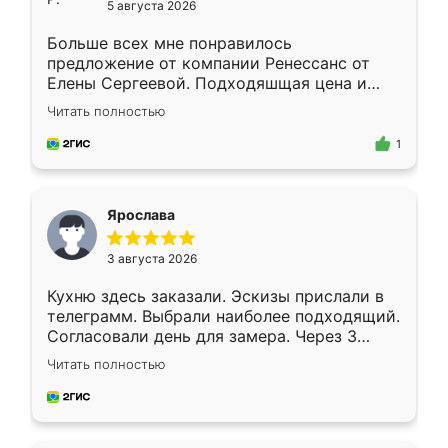
5 августа 2026
Больше всех мне понравилось
предложение от компании Ренессанс от
Елены Сергеевой. Подходяшщая цена и
короткие сроки изготовления. Приехавший
Читать полностью
для замера сотрудник Владислав
предложил по моему эскизу самый
1
подходящий вариант шкафа. Немного его
видоизменил, получилось даже лучше, чем
я хотела.
Ярослава
3 августа 2026
Кухню здесь заказали. Эскизы прислали в
телеграмм. Выбрали наиболее подходящий.
Согласовали день для замера. Через 3
недели кухня была уже готова. Остались
Читать полностью
довольны работой. Спасибо Ренессанс
мебель за качественную работу!