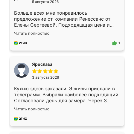
5 августа 2026
Больше всех мне понравилось
предложение от компании Ренессанс от
Елены Сергеевой. Подходяшщая цена и
короткие сроки изготовления. Приехавший
Читать полностью
для замера сотрудник Владислав
предложил по моему эскизу самый
1
подходящий вариант шкафа. Немного его
видоизменил, получилось даже лучше, чем
я хотела.
Ярослава
3 августа 2026
Кухню здесь заказали. Эскизы прислали в
телеграмм. Выбрали наиболее подходящий.
Согласовали день для замера. Через 3
недели кухня была уже готова. Остались
Читать полностью
довольны работой. Спасибо Ренессанс
мебель за качественную работу!