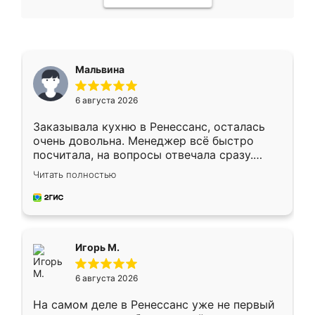
Мальвина
6 августа 2026
Заказывала кухню в Ренессанс, осталась
очень довольна. Менеджер всё быстро
посчитала, на вопросы отвечала сразу.
Замерщик приехал в субботу, подошёл к
Читать полностью
делу со всей ответственностью. Собрали
за день, ребята работали аккуратно, даже
пыли почти не было. Качество отличное,
ящики ходят плавно, ничего не скрипит.
Всё подошло как влитое.
Игорь М.
6 августа 2026
На самом деле в Ренессанс уже не первый