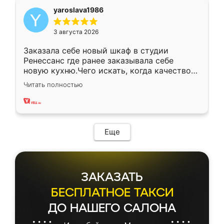
yaroslava1986
3 августа 2026
Заказала себе новый шкаф в студии
Ренессанс где ранее заказывала себе
новую кухню.Чего искать, когда качеством
вполне довольна. Служит кухня уже почти
Читать полностью
два года, нареканий нет.
Еще
ЗАКАЗАТЬ
БЕСПЛАТНОЕ ТАКСИ
ДО НАШЕГО САЛОНА