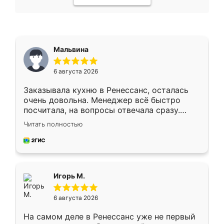
Мальвина
6 августа 2026
Заказывала кухню в Ренессанс, осталась
очень довольна. Менеджер всё быстро
посчитала, на вопросы отвечала сразу.
Замерщик приехал в субботу, подошёл к
Читать полностью
делу со всей ответственностью. Собрали
за день, ребята работали аккуратно, даже
пыли почти не было. Качество отличное,
ящики ходят плавно, ничего не скрипит.
Всё подошло как влитое.
Игорь М.
6 августа 2026
На самом деле в Ренессанс уже не первый