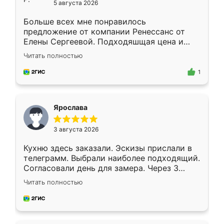
5 августа 2026
Больше всех мне понравилось
предложение от компании Ренессанс от
Елены Сергеевой. Подходяшщая цена и
короткие сроки изготовления. Приехавший
Читать полностью
для замера сотрудник Владислав
предложил по моему эскизу самый
1
подходящий вариант шкафа. Немного его
видоизменил, получилось даже лучше, чем
я хотела.
Ярослава
3 августа 2026
Кухню здесь заказали. Эскизы прислали в
телеграмм. Выбрали наиболее подходящий.
Согласовали день для замера. Через 3
недели кухня была уже готова. Остались
Читать полностью
довольны работой. Спасибо Ренессанс
мебель за качественную работу!