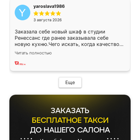
yaroslava1986
3 августа 2026
Заказала себе новый шкаф в студии
Ренессанс где ранее заказывала себе
новую кухню.Чего искать, когда качеством
вполне довольна. Служит кухня уже почти
Читать полностью
два года, нареканий нет.
Еще
ЗАКАЗАТЬ
БЕСПЛАТНОЕ ТАКСИ
ДО НАШЕГО САЛОНА