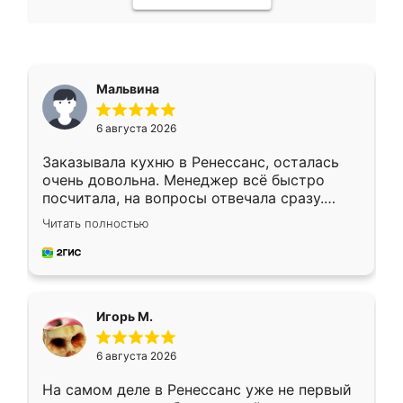
Мальвина
6 августа 2026
Заказывала кухню в Ренессанс, осталась
очень довольна. Менеджер всё быстро
посчитала, на вопросы отвечала сразу.
Замерщик приехал в субботу, подошёл к
Читать полностью
делу со всей ответственностью. Собрали
за день, ребята работали аккуратно, даже
пыли почти не было. Качество отличное,
ящики ходят плавно, ничего не скрипит.
Всё подошло как влитое.
Игорь М.
6 августа 2026
На самом деле в Ренессанс уже не первый