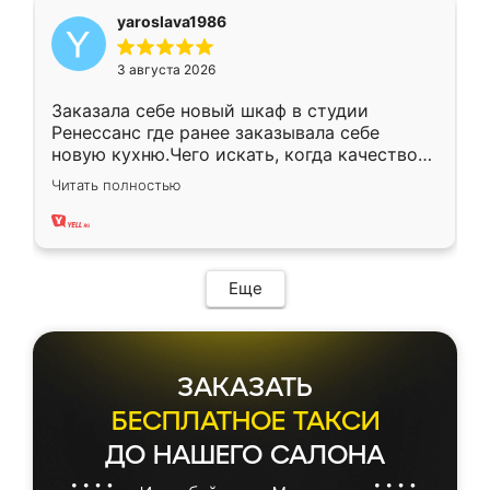
yaroslava1986
3 августа 2026
Заказала себе новый шкаф в студии
Ренессанс где ранее заказывала себе
новую кухню.Чего искать, когда качеством
вполне довольна. Служит кухня уже почти
Читать полностью
два года, нареканий нет.
Еще
ЗАКАЗАТЬ
БЕСПЛАТНОЕ ТАКСИ
ДО НАШЕГО САЛОНА