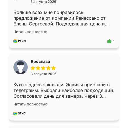
5 августа 2026
Больше всех мне понравилось
предложение от компании Ренессанс от
Елены Сергеевой. Подходяшщая цена и
короткие сроки изготовления. Приехавший
Читать полностью
для замера сотрудник Владислав
предложил по моему эскизу самый
1
подходящий вариант шкафа. Немного его
видоизменил, получилось даже лучше, чем
я хотела.
Ярослава
3 августа 2026
Кухню здесь заказали. Эскизы прислали в
телеграмм. Выбрали наиболее подходящий.
Согласовали день для замера. Через 3
недели кухня была уже готова. Остались
Читать полностью
довольны работой. Спасибо Ренессанс
мебель за качественную работу!