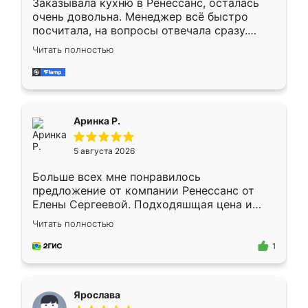
Заказывала кухню в Ренессанс, осталась
очень довольна. Менеджер всё быстро
посчитала, на вопросы отвечала сразу.
Замерщик приехал в субботу, подошёл к
Читать полностью
делу со всей ответственностью. Собрали
за день, ребята работали аккуратно, даже
пыли почти не было. Качество отличное,
ящики ходят плавно, ничего не скрипит.
Всё подошло как влитое.
Аринка Р.
5 августа 2026
Больше всех мне понравилось
предложение от компании Ренессанс от
Елены Сергеевой. Подходяшщая цена и
короткие сроки изготовления. Приехавший
Читать полностью
для замера сотрудник Владислав
предложил по моему эскизу самый
1
подходящий вариант шкафа. Немного его
видоизменил, получилось даже лучше, чем
я хотела.
Ярослава