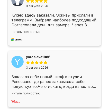
3 августа 2026
Кухню здесь заказали. Эскизы прислали в
телеграмм. Выбрали наиболее подходящий.
Согласовали день для замера. Через 3
недели кухня была уже готова. Остались
Читать полностью
довольны работой. Спасибо Ренессанс
мебель за качественную работу!
yaroslava1986
3 августа 2026
Заказала себе новый шкаф в студии
Ренессанс где ранее заказывала себе
новую кухню.Чего искать, когда качеством
вполне довольна. Служит кухня уже почти
Читать полностью
два года, нареканий нет.