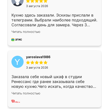
3 августа 2026
Кухню здесь заказали. Эскизы прислали в
телеграмм. Выбрали наиболее подходящий.
Согласовали день для замера. Через 3
недели кухня была уже готова. Остались
Читать полностью
довольны работой. Спасибо Ренессанс
мебель за качественную работу!
yaroslava1986
3 августа 2026
Заказала себе новый шкаф в студии
Ренессанс где ранее заказывала себе
новую кухню.Чего искать, когда качеством
вполне довольна. Служит кухня уже почти
Читать полностью
два года, нареканий нет.