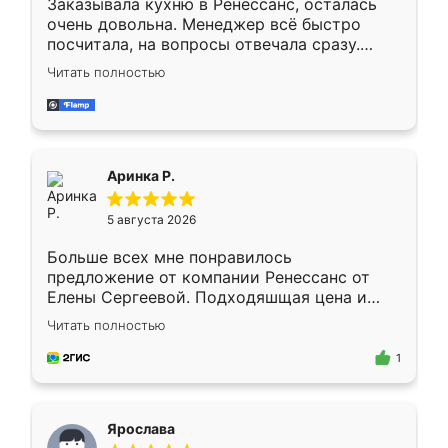
Заказывала кухню в Ренессанс, осталась
очень довольна. Менеджер всё быстро
посчитала, на вопросы отвечала сразу.
Замерщик приехал в субботу, подошёл к
Читать полностью
делу со всей ответственностью. Собрали
за день, ребята работали аккуратно, даже
пыли почти не было. Качество отличное,
ящики ходят плавно, ничего не скрипит.
Всё подошло как влитое.
Аринка Р.
5 августа 2026
Больше всех мне понравилось
предложение от компании Ренессанс от
Елены Сергеевой. Подходяшщая цена и
короткие сроки изготовления. Приехавший
Читать полностью
для замера сотрудник Владислав
предложил по моему эскизу самый
1
подходящий вариант шкафа. Немного его
видоизменил, получилось даже лучше, чем
я хотела.
Ярослава