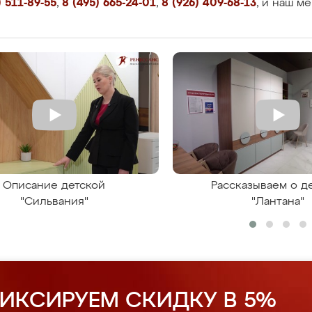
 511-89-55
,
8 (495) 665-24-01
,
8 (926) 409-68-13
, и наш м
Описание детской
Рассказываем о д
"Сильвания"
"Лантана"
ИКСИРУЕМ СКИДКУ В 5%