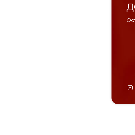
Д
Ост