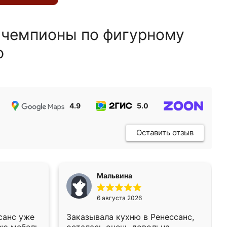
 чемпионы по фигурному
ю
4.9
5.0
5.0
Оставить отзыв
Мальвина
6 августа 2026
санс уже
Заказывала кухню в Ренессанс,