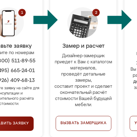
вьте заявку
Замер и расчет
ите по номерам
Дизайнер-замерщик
800) 511-89-55
приедет к Вам с каталогом
материалов,
Вы
495) 665-24-01
проведёт детальные
р
926) 409-68-13
замеры,
д
составит проект и сделает
з
те заявку на сайте для
окончательный расчёт
нсультации и
стоимости Вашей будущей
ительного расчёта
стоимости.
мебели.
ВЫЗВАТЬ ЗАМЕРЩИКА
АВИТЬ ЗАЯВКУ