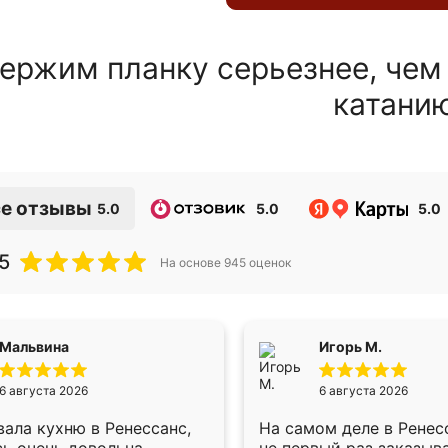
ержим планку серьезнее, чем
катани
е отзывы
5.0
5.0
5.0
5
На основе
945
оценок
Мальвина
Игорь М.
6 августа 2026
6 августа 2026
ала кухню в Ренессанс,
На самом деле в Ренес