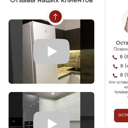
Отзывы наших клиентов
Оста
Позвон
8 (
8 (
8 (
Или оставь
ко
предвар
ОСТ