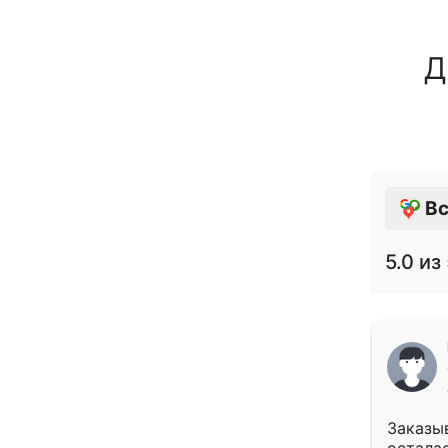
Д
Вс
5.0
из 
Заказыв