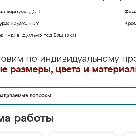
ал корпуса:
ДСП
Фаса
ура:
Boyard, Blum
Кром
ы:
индивидуально под Ваш заказ
товим по индивидуальному про
е размеры, цвета и материа
задаваемые вопросы
ма работы