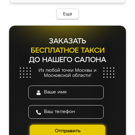
доставкой тоже никаких проблем не
возникло. Сборку выполнили аккуратно,
мебель сразу встала на свое место без
Еще
каких-либо доработок. Качеством осталась
довольна, все выглядит так, как и ожидала.
ЗАКАЗАТЬ
БЕСПЛАТНОЕ ТАКСИ
ДО НАШЕГО САЛОНА
Из любой точки Москвы и
Московской области!
Отправить