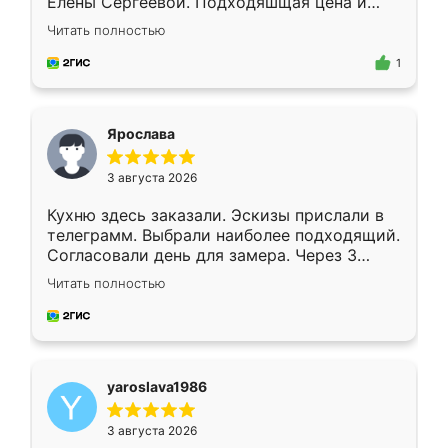
Елены Сергеевой. Подходяшщая цена и
короткие сроки изготовления. Приехавший
Читать полностью
для замера сотрудник Владислав
предложил по моему эскизу самый
1
подходящий вариант шкафа. Немного его
видоизменил, получилось даже лучше, чем
я хотела.
Ярослава
3 августа 2026
Кухню здесь заказали. Эскизы прислали в
телеграмм. Выбрали наиболее подходящий.
Согласовали день для замера. Через 3
недели кухня была уже готова. Остались
Читать полностью
довольны работой. Спасибо Ренессанс
мебель за качественную работу!
yaroslava1986
3 августа 2026