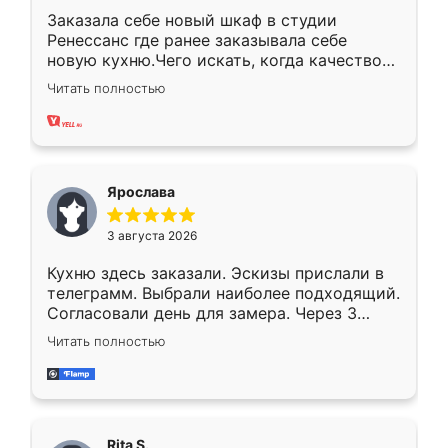
Заказала себе новый шкаф в студии
Ренессанс где ранее заказывала себе
новую кухню.Чего искать, когда качеством
вполне довольна. Служит кухня уже почти
Читать полностью
два года, нареканий нет.
Ярослава
3 августа 2026
Кухню здесь заказали. Эскизы прислали в
телеграмм. Выбрали наиболее подходящий.
Согласовали день для замера. Через 3
недели кухня была уже готова. Остались
Читать полностью
довольны работой. Спасибо Ренессанс
мебель за качественную работу!
Rita S.