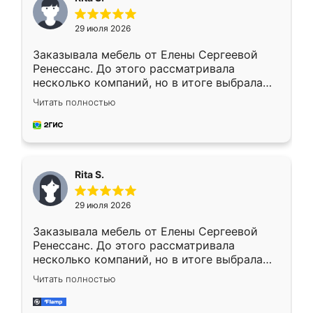
29 июля 2026
Заказывала мебель от Елены Сергеевой
Ренессанс. До этого рассматривала
несколько компаний, но в итоге выбрала
эту. Сначала обговорили условия, потом
Читать полностью
приехал замерщик, всё спокойно объяснил
и снял размеры. Изготовили в срок, с
доставкой тоже никаких проблем не
возникло. Сборку выполнили аккуратно,
мебель сразу встала на свое место без
Rita S.
каких-либо доработок. Качеством осталась
довольна, все выглядит так, как и ожидала.
29 июля 2026
Заказывала мебель от Елены Сергеевой
Ренессанс. До этого рассматривала
несколько компаний, но в итоге выбрала
эту. Сначала обговорили условия, потом
Читать полностью
приехал замерщик, всё спокойно объяснил
и снял размеры. Изготовили в срок, с