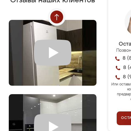
Отзывы наших клиентов
Оста
Позвон
8 (
8 (
8 (
Или оставь
ко
предвар
ОСТ