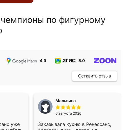
 чемпионы по фигурному
ю
4.9
5.0
5.0
Оставить отзыв
Мальвина
6 августа 2026
санс уже
Заказывала кухню в Ренессанс,