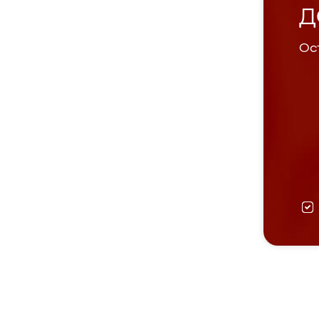
Д
Ост