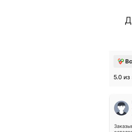
Д
Вс
5.0
из 
Заказыв