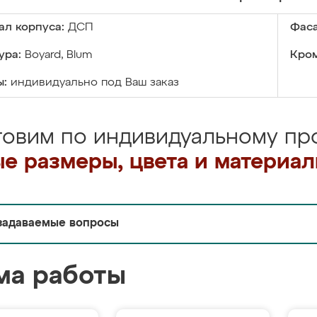
ал корпуса:
ДСП
Фаса
ура:
Boyard, Blum
Кром
ы:
индивидуально под Ваш заказ
товим по индивидуальному про
е размеры, цвета и материа
задаваемые вопросы
ма работы