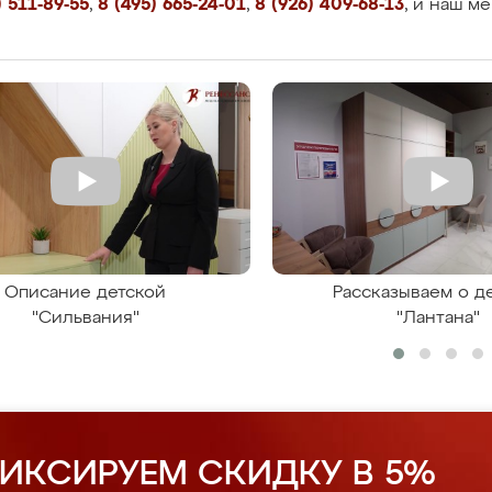
 511-89-55
,
8 (495) 665-24-01
,
8 (926) 409-68-13
, и наш м
Описание детской
Рассказываем о д
"Сильвания"
"Лантана"
ИКСИРУЕМ СКИДКУ В 5%