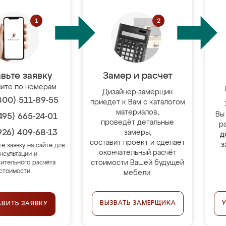
вьте заявку
Замер и расчет
ите по номерам
Дизайнер-замерщик
800) 511-89-55
приедет к Вам с каталогом
материалов,
Вы
495) 665-24-01
проведёт детальные
р
926) 409-68-13
замеры,
д
составит проект и сделает
з
те заявку на сайте для
окончательный расчёт
нсультации и
стоимости Вашей будущей
ительного расчёта
стоимости.
мебели.
ВЫЗВАТЬ ЗАМЕРЩИКА
АВИТЬ ЗАЯВКУ