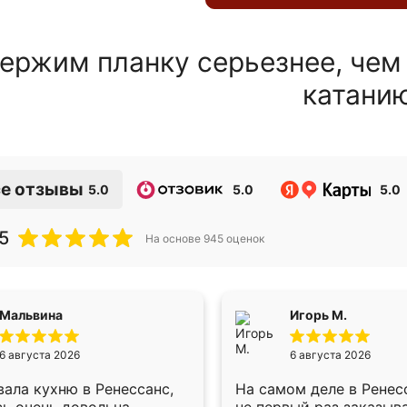
ержим планку серьезнее, чем
катани
е отзывы
5.0
5.0
5.0
5
На основе
945
оценок
Мальвина
Игорь М.
6 августа 2026
6 августа 2026
ала кухню в Ренессанс,
На самом деле в Ренес