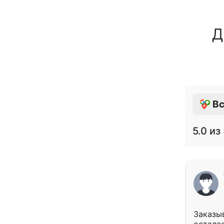
Д
Вс
5.0
из 
Заказыв