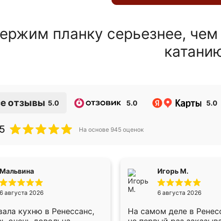
ержим планку серьезнее, чем
катани
е отзывы
5.0
5.0
5.0
5
На основе
945
оценок
Мальвина
Игорь М.
6 августа 2026
6 августа 2026
ала кухню в Ренессанс,
На самом деле в Ренес