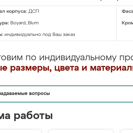
ал корпуса:
ДСП
Фаса
ура:
Boyard, Blum
Кром
ы:
индивидуально под Ваш заказ
товим по индивидуальному про
е размеры, цвета и материа
задаваемые вопросы
ма работы