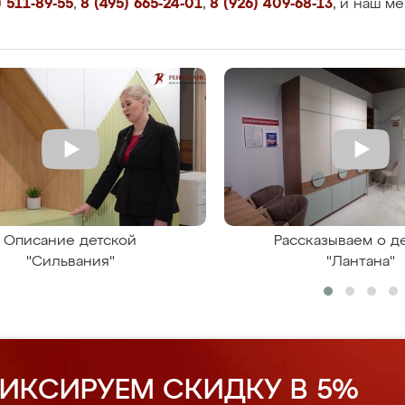
 511-89-55
,
8 (495) 665-24-01
,
8 (926) 409-68-13
, и наш м
Описание детской
Рассказываем о д
"Сильвания"
"Лантана"
ИКСИРУЕМ СКИДКУ В 5%