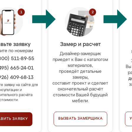
вьте заявку
Замер и расчет
ите по номерам
Дизайнер-замерщик
800) 511-89-55
приедет к Вам с каталогом
материалов,
Вы
495) 665-24-01
проведёт детальные
р
926) 409-68-13
замеры,
д
составит проект и сделает
з
те заявку на сайте для
окончательный расчёт
нсультации и
стоимости Вашей будущей
ительного расчёта
стоимости.
мебели.
ВЫЗВАТЬ ЗАМЕРЩИКА
АВИТЬ ЗАЯВКУ