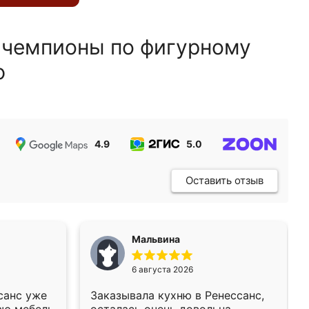
 чемпионы по фигурному
ю
4.9
5.0
5.0
Оставить отзыв
Мальвина
6 августа 2026
санс уже
Заказывала кухню в Ренессанс,