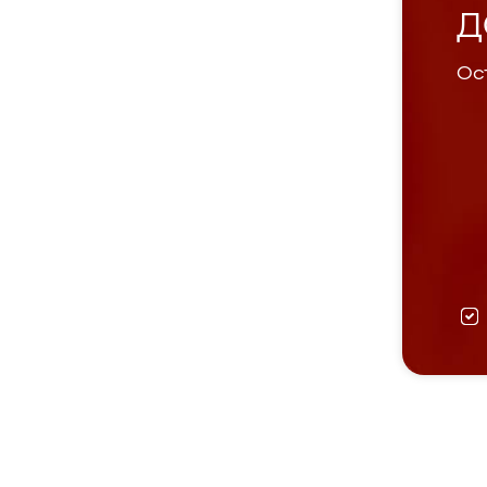
Д
Ост