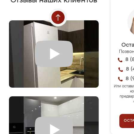
Отзывы наших клиентов
Оста
Позвон
8 (
8 (
8 (
Или оставь
ко
предвар
ОСТ