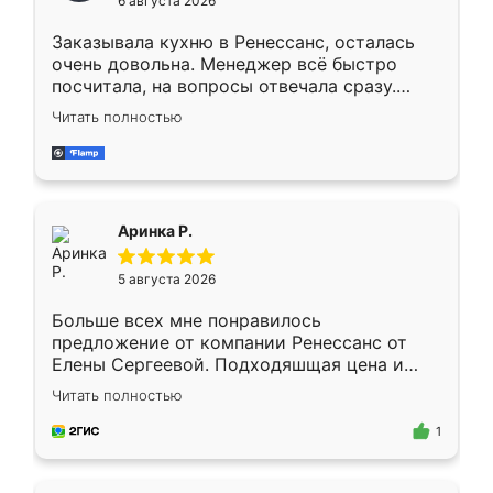
6 августа 2026
мебели буду заказывать только здесь.
Заказывала кухню в Ренессанс, осталась
очень довольна. Менеджер всё быстро
посчитала, на вопросы отвечала сразу.
Замерщик приехал в субботу, подошёл к
Читать полностью
делу со всей ответственностью. Собрали
за день, ребята работали аккуратно, даже
пыли почти не было. Качество отличное,
ящики ходят плавно, ничего не скрипит.
Всё подошло как влитое.
Аринка Р.
5 августа 2026
Больше всех мне понравилось
предложение от компании Ренессанс от
Елены Сергеевой. Подходяшщая цена и
короткие сроки изготовления. Приехавший
Читать полностью
для замера сотрудник Владислав
предложил по моему эскизу самый
1
подходящий вариант шкафа. Немного его
видоизменил, получилось даже лучше, чем