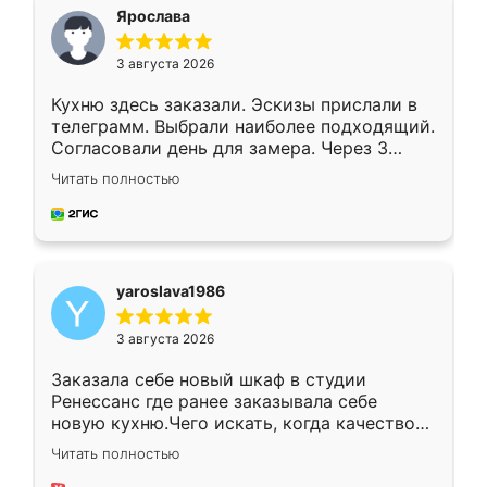
я хотела.
Ярослава
3 августа 2026
Кухню здесь заказали. Эскизы прислали в
телеграмм. Выбрали наиболее подходящий.
Согласовали день для замера. Через 3
недели кухня была уже готова. Остались
Читать полностью
довольны работой. Спасибо Ренессанс
мебель за качественную работу!
yaroslava1986
3 августа 2026
Заказала себе новый шкаф в студии
Ренессанс где ранее заказывала себе
новую кухню.Чего искать, когда качеством
вполне довольна. Служит кухня уже почти
Читать полностью
два года, нареканий нет.