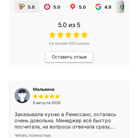
5.0
5.0
5.0
4.9
5.0
5.0
из 5
На основе
945
оценок
Оставить отзыв
Мальвина
6 августа 2026
Заказывала кухню в Ренессанс, осталась
очень довольна. Менеджер всё быстро
посчитала, на вопросы отвечала сразу.
Замерщик приехал в субботу, подошёл к
Читать полностью