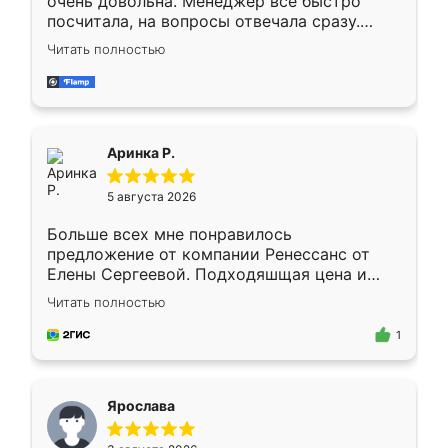
очень довольна. Менеджер всё быстро
посчитала, на вопросы отвечала сразу.
Замерщик приехал в субботу, подошёл к
Читать полностью
делу со всей ответственностью. Собрали
за день, ребята работали аккуратно, даже
пыли почти не было. Качество отличное,
ящики ходят плавно, ничего не скрипит.
Всё подошло как влитое.
Аринка Р.
5 августа 2026
Больше всех мне понравилось
предложение от компании Ренессанс от
Елены Сергеевой. Подходяшщая цена и
короткие сроки изготовления. Приехавший
Читать полностью
для замера сотрудник Владислав
предложил по моему эскизу самый
1
подходящий вариант шкафа. Немного его
видоизменил, получилось даже лучше, чем
я хотела.
Ярослава