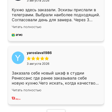
3 августа 2026
Кухню здесь заказали. Эскизы прислали в
телеграмм. Выбрали наиболее подходящий.
Согласовали день для замера. Через 3
недели кухня была уже готова. Остались
Читать полностью
довольны работой. Спасибо Ренессанс
мебель за качественную работу!
yaroslava1986
3 августа 2026
Заказала себе новый шкаф в студии
Ренессанс где ранее заказывала себе
новую кухню.Чего искать, когда качеством
вполне довольна. Служит кухня уже почти
Читать полностью
два года, нареканий нет.