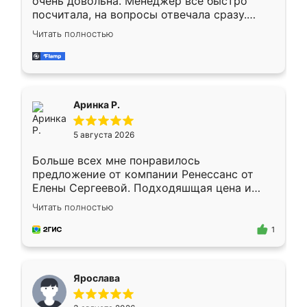
очень довольна. Менеджер всё быстро
посчитала, на вопросы отвечала сразу.
Замерщик приехал в субботу, подошёл к
Читать полностью
делу со всей ответственностью. Собрали
за день, ребята работали аккуратно, даже
пыли почти не было. Качество отличное,
ящики ходят плавно, ничего не скрипит.
Всё подошло как влитое.
Аринка Р.
5 августа 2026
Больше всех мне понравилось
предложение от компании Ренессанс от
Елены Сергеевой. Подходяшщая цена и
короткие сроки изготовления. Приехавший
Читать полностью
для замера сотрудник Владислав
предложил по моему эскизу самый
1
подходящий вариант шкафа. Немного его
видоизменил, получилось даже лучше, чем
я хотела.
Ярослава