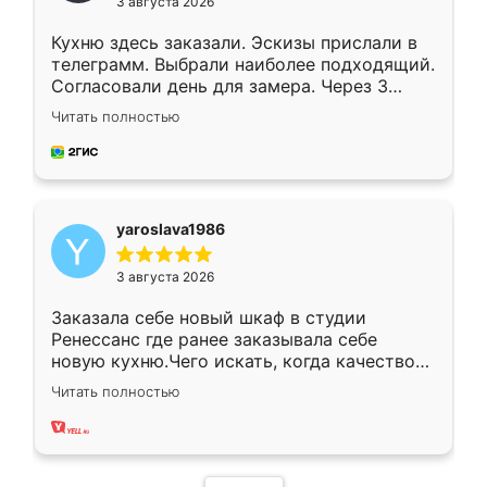
3 августа 2026
Кухню здесь заказали. Эскизы прислали в
телеграмм. Выбрали наиболее подходящий.
Согласовали день для замера. Через 3
недели кухня была уже готова. Остались
Читать полностью
довольны работой. Спасибо Ренессанс
мебель за качественную работу!
yaroslava1986
3 августа 2026
Заказала себе новый шкаф в студии
Ренессанс где ранее заказывала себе
новую кухню.Чего искать, когда качеством
вполне довольна. Служит кухня уже почти
Читать полностью
два года, нареканий нет.