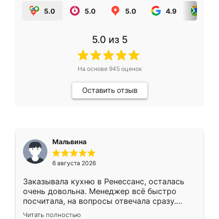
5.0
5.0
5.0
4.9
5.0
5.0
из 5
На основе
945
оценок
Оставить отзыв
Мальвина
6 августа 2026
Заказывала кухню в Ренессанс, осталась
очень довольна. Менеджер всё быстро
посчитала, на вопросы отвечала сразу.
Замерщик приехал в субботу, подошёл к
Читать полностью