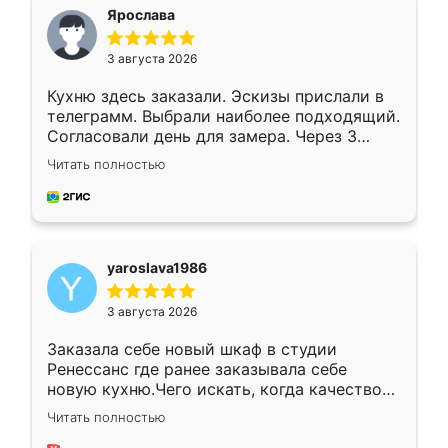
я хотела.
Ярослава
3 августа 2026
Кухню здесь заказали. Эскизы прислали в
телеграмм. Выбрали наиболее подходящий.
Согласовали день для замера. Через 3
недели кухня была уже готова. Остались
Читать полностью
довольны работой. Спасибо Ренессанс
мебель за качественную работу!
yaroslava1986
3 августа 2026
Заказала себе новый шкаф в студии
Ренессанс где ранее заказывала себе
новую кухню.Чего искать, когда качеством
вполне довольна. Служит кухня уже почти
Читать полностью
два года, нареканий нет.