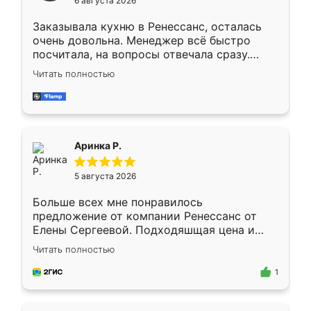
6 августа 2026
мебели буду заказывать только здесь.
Заказывала кухню в Ренессанс, осталась
очень довольна. Менеджер всё быстро
посчитала, на вопросы отвечала сразу.
Замерщик приехал в субботу, подошёл к
Читать полностью
делу со всей ответственностью. Собрали
за день, ребята работали аккуратно, даже
пыли почти не было. Качество отличное,
ящики ходят плавно, ничего не скрипит.
Всё подошло как влитое.
Аринка Р.
5 августа 2026
Больше всех мне понравилось
предложение от компании Ренессанс от
Елены Сергеевой. Подходяшщая цена и
короткие сроки изготовления. Приехавший
Читать полностью
для замера сотрудник Владислав
предложил по моему эскизу самый
1
подходящий вариант шкафа. Немного его
видоизменил, получилось даже лучше, чем