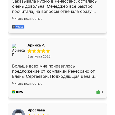
Заказывала кухню в Ренессанс, осталась
очень довольна. Менеджер всё быстро
посчитала, на вопросы отвечала сразу.
Замерщик приехал в субботу, подошёл к
Читать полностью
делу со всей ответственностью. Собрали
за день, ребята работали аккуратно, даже
пыли почти не было. Качество отличное,
ящики ходят плавно, ничего не скрипит.
Всё подошло как влитое.
Аринка Р.
5 августа 2026
Больше всех мне понравилось
предложение от компании Ренессанс от
Елены Сергеевой. Подходяшщая цена и
короткие сроки изготовления. Приехавший
Читать полностью
для замера сотрудник Владислав
предложил по моему эскизу самый
1
подходящий вариант шкафа. Немного его
видоизменил, получилось даже лучше, чем
я хотела.
Ярослава