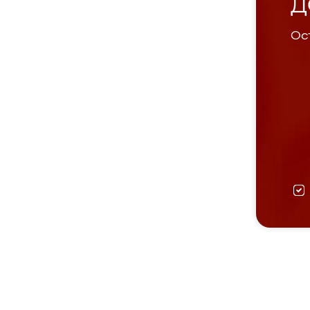
Д
Ост