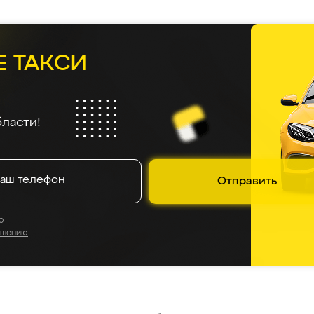
Е ТАКСИ
ласти!
Отправить
о
ашению