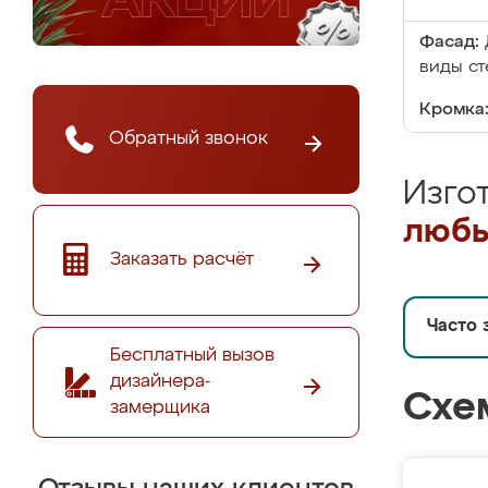
Фасад:
виды ст
Кромка
Обратный звонок
Изго
любы
Заказать расчёт
Часто 
Бесплатный вызов
дизайнера-
Схе
замерщика