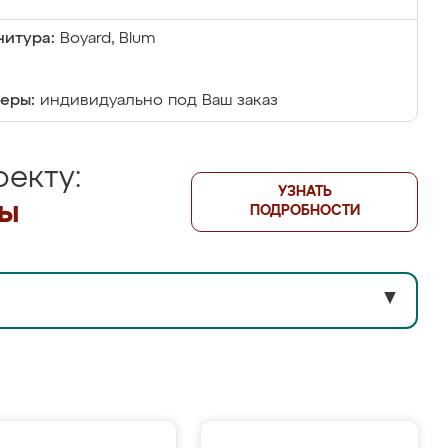
итура:
Boyard, Blum
еры:
индивидуально под Ваш заказ
екту:
УЗНАТЬ
лы
ПОДРОБНОСТИ
▼