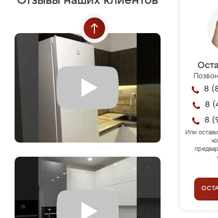
Отзывы наших клиентов
Оста
Позвон
8 (
8 (
8 (
Или оставь
ко
предвар
ОСТ