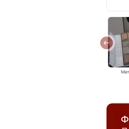
Мат
Ф