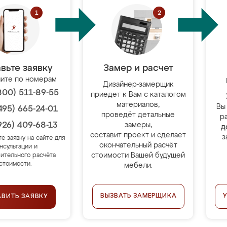
вьте заявку
Замер и расчет
ите по номерам
Дизайнер-замерщик
800) 511-89-55
приедет к Вам с каталогом
материалов,
Вы
495) 665-24-01
проведёт детальные
р
926) 409-68-13
замеры,
д
составит проект и сделает
з
те заявку на сайте для
окончательный расчёт
нсультации и
стоимости Вашей будущей
ительного расчёта
стоимости.
мебели.
ВЫЗВАТЬ ЗАМЕРЩИКА
АВИТЬ ЗАЯВКУ