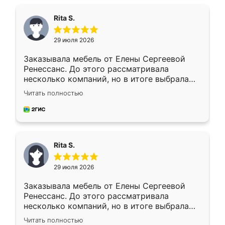
Rita S.
29 июля 2026
Заказывала мебель от Елены Сергеевой
Ренессанс. До этого рассматривала
несколько компаний, но в итоге выбрала
эту. Сначала обговорили условия, потом
Читать полностью
приехал замерщик, всё спокойно объяснил
и снял размеры. Изготовили в срок, с
доставкой тоже никаких проблем не
возникло. Сборку выполнили аккуратно,
мебель сразу встала на свое место без
Rita S.
каких-либо доработок. Качеством осталась
довольна, все выглядит так, как и ожидала.
29 июля 2026
Заказывала мебель от Елены Сергеевой
Ренессанс. До этого рассматривала
несколько компаний, но в итоге выбрала
эту. Сначала обговорили условия, потом
Читать полностью