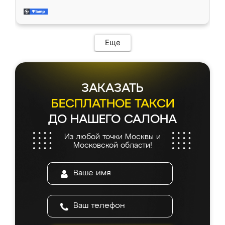
приехал замерщик, всё спокойно объяснил
и снял размеры. Изготовили в срок, с
доставкой тоже никаких проблем не
возникло. Сборку выполнили аккуратно,
мебель сразу встала на свое место без
Еще
каких-либо доработок. Качеством осталась
довольна, все выглядит так, как и ожидала.
ЗАКАЗАТЬ
БЕСПЛАТНОЕ ТАКСИ
ДО НАШЕГО САЛОНА
Из любой точки Москвы и
Московской области!