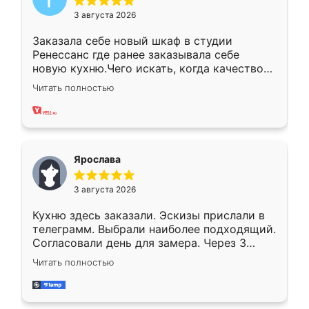
3 августа 2026
Заказала себе новый шкаф в студии
Ренессанс где ранее заказывала себе
новую кухню.Чего искать, когда качеством
вполне довольна. Служит кухня уже почти
Читать полностью
два года, нареканий нет.
Ярослава
3 августа 2026
Кухню здесь заказали. Эскизы прислали в
телеграмм. Выбрали наиболее подходящий.
Согласовали день для замера. Через 3
недели кухня была уже готова. Остались
Читать полностью
довольны работой. Спасибо Ренессанс
мебель за качественную работу!