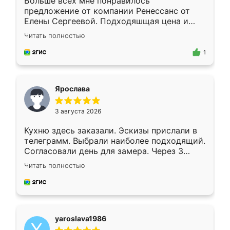
Больше всех мне понравилось
предложение от компании Ренессанс от
Елены Сергеевой. Подходяшщая цена и
короткие сроки изготовления. Приехавший
Читать полностью
для замера сотрудник Владислав
предложил по моему эскизу самый
1
подходящий вариант шкафа. Немного его
видоизменил, получилось даже лучше, чем
я хотела.
Ярослава
3 августа 2026
Кухню здесь заказали. Эскизы прислали в
телеграмм. Выбрали наиболее подходящий.
Согласовали день для замера. Через 3
недели кухня была уже готова. Остались
Читать полностью
довольны работой. Спасибо Ренессанс
мебель за качественную работу!
yaroslava1986