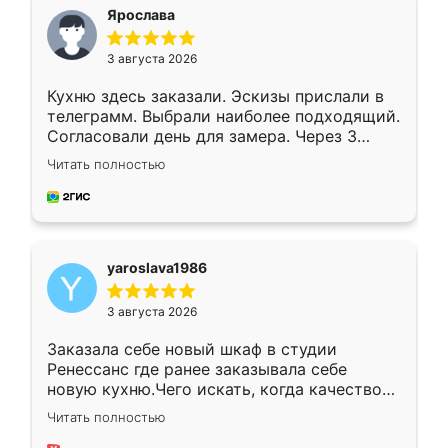
я хотела.
Ярослава
3 августа 2026
Кухню здесь заказали. Эскизы прислали в
телеграмм. Выбрали наиболее подходящий.
Согласовали день для замера. Через 3
недели кухня была уже готова. Остались
Читать полностью
довольны работой. Спасибо Ренессанс
мебель за качественную работу!
yaroslava1986
3 августа 2026
Заказала себе новый шкаф в студии
Ренессанс где ранее заказывала себе
новую кухню.Чего искать, когда качеством
вполне довольна. Служит кухня уже почти
Читать полностью
два года, нареканий нет.