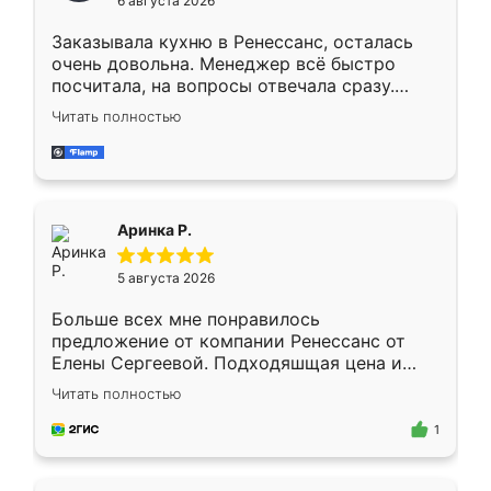
6 августа 2026
мебели буду заказывать только здесь.
Заказывала кухню в Ренессанс, осталась
очень довольна. Менеджер всё быстро
посчитала, на вопросы отвечала сразу.
Замерщик приехал в субботу, подошёл к
Читать полностью
делу со всей ответственностью. Собрали
за день, ребята работали аккуратно, даже
пыли почти не было. Качество отличное,
ящики ходят плавно, ничего не скрипит.
Всё подошло как влитое.
Аринка Р.
5 августа 2026
Больше всех мне понравилось
предложение от компании Ренессанс от
Елены Сергеевой. Подходяшщая цена и
короткие сроки изготовления. Приехавший
Читать полностью
для замера сотрудник Владислав
предложил по моему эскизу самый
1
подходящий вариант шкафа. Немного его
видоизменил, получилось даже лучше, чем