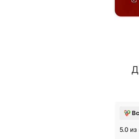
Д
Вс
5.0
из 