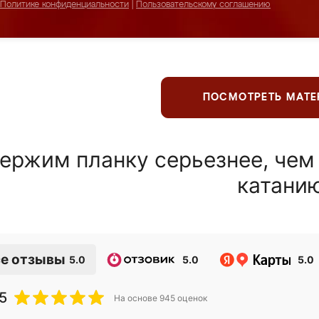
Политике конфиденциальности
|
Пользовательскому соглашению
ПОСМОТРЕТЬ МАТ
ержим планку серьезнее, чем
катани
е отзывы
5.0
5.0
5.0
5
На основе
945
оценок