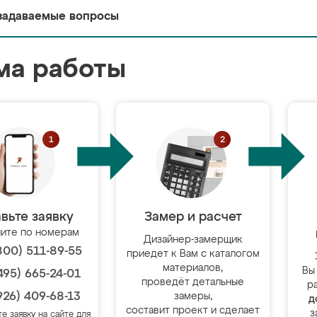
задаваемые вопросы
ма работы
вьте заявку
Замер и расчет
ите по номерам
Дизайнер-замерщик
800) 511-89-55
приедет к Вам с каталогом
материалов,
Вы
495) 665-24-01
проведёт детальные
р
926) 409-68-13
замеры,
д
составит проект и сделает
з
те заявку на сайте для