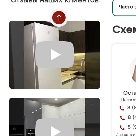
Отзывы наших клиентов
Часто 
Схе
Оста
Позвон
8 (
8 (
8 (
Или оставь