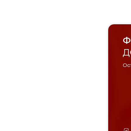
Ф
Д
Ост