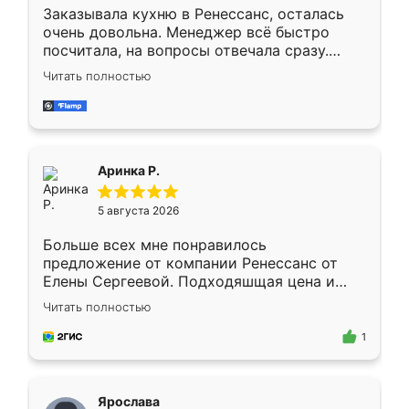
Заказывала кухню в Ренессанс, осталась
очень довольна. Менеджер всё быстро
посчитала, на вопросы отвечала сразу.
Замерщик приехал в субботу, подошёл к
Читать полностью
делу со всей ответственностью. Собрали
за день, ребята работали аккуратно, даже
пыли почти не было. Качество отличное,
ящики ходят плавно, ничего не скрипит.
Всё подошло как влитое.
Аринка Р.
5 августа 2026
Больше всех мне понравилось
предложение от компании Ренессанс от
Елены Сергеевой. Подходяшщая цена и
короткие сроки изготовления. Приехавший
Читать полностью
для замера сотрудник Владислав
предложил по моему эскизу самый
1
подходящий вариант шкафа. Немного его
видоизменил, получилось даже лучше, чем
я хотела.
Ярослава