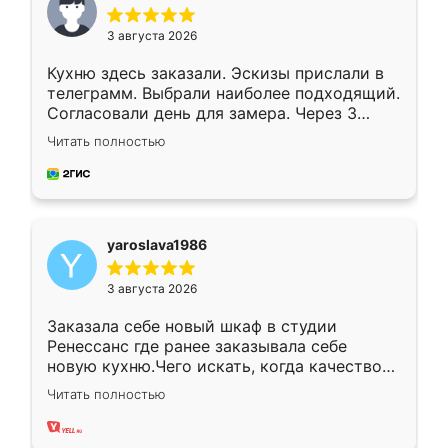
3 августа 2026
Кухню здесь заказали. Эскизы прислали в
телеграмм. Выбрали наиболее подходящий.
Согласовали день для замера. Через 3
недели кухня была уже готова. Остались
Читать полностью
довольны работой. Спасибо Ренессанс
мебель за качественную работу!
yaroslava1986
3 августа 2026
Заказала себе новый шкаф в студии
Ренессанс где ранее заказывала себе
новую кухню.Чего искать, когда качеством
вполне довольна. Служит кухня уже почти
Читать полностью
два года, нареканий нет.