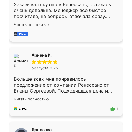
Заказывала кухню в Ренессанс, осталась
очень довольна. Менеджер всё быстро
посчитала, на вопросы отвечала сразу.
Замерщик приехал в субботу, подошёл к
Читать полностью
делу со всей ответственностью. Собрали
за день, ребята работали аккуратно, даже
пыли почти не было. Качество отличное,
ящики ходят плавно, ничего не скрипит.
Всё подошло как влитое.
Аринка Р.
5 августа 2026
Больше всех мне понравилось
предложение от компании Ренессанс от
Елены Сергеевой. Подходяшщая цена и
короткие сроки изготовления. Приехавший
Читать полностью
для замера сотрудник Владислав
предложил по моему эскизу самый
1
подходящий вариант шкафа. Немного его
видоизменил, получилось даже лучше, чем
я хотела.
Ярослава