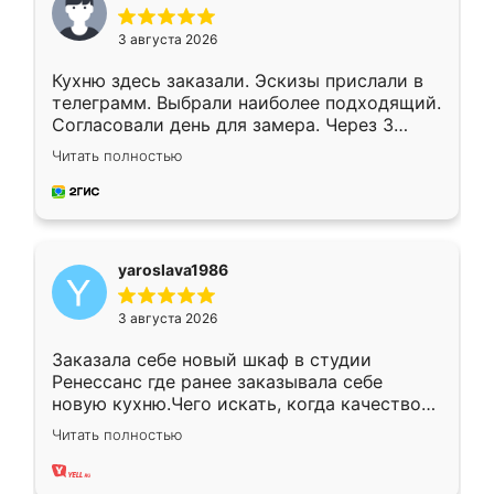
3 августа 2026
Кухню здесь заказали. Эскизы прислали в
телеграмм. Выбрали наиболее подходящий.
Согласовали день для замера. Через 3
недели кухня была уже готова. Остались
Читать полностью
довольны работой. Спасибо Ренессанс
мебель за качественную работу!
yaroslava1986
3 августа 2026
Заказала себе новый шкаф в студии
Ренессанс где ранее заказывала себе
новую кухню.Чего искать, когда качеством
вполне довольна. Служит кухня уже почти
Читать полностью
два года, нареканий нет.