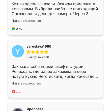
Кухню здесь заказали. Эскизы прислали в
телеграмм. Выбрали наиболее подходящий.
Согласовали день для замера. Через 3
недели кухня была уже готова. Остались
Читать полностью
довольны работой. Спасибо Ренессанс
мебель за качественную работу!
yaroslava1986
3 августа 2026
Заказала себе новый шкаф в студии
Ренессанс где ранее заказывала себе
новую кухню.Чего искать, когда качеством
вполне довольна. Служит кухня уже почти
Читать полностью
два года, нареканий нет.
Ярослава