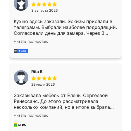
3 августа 2026
Кухню здесь заказали. Эскизы прислали в
телеграмм. Выбрали наиболее подходящий.
Согласовали день для замера. Через 3
недели кухня была уже готова. Остались
Читать полностью
довольны работой. Спасибо Ренессанс
мебель за качественную работу!
Rita S.
29 июля 2026
Заказывала мебель от Елены Сергеевой
Ренессанс. До этого рассматривала
несколько компаний, но в итоге выбрала
эту. Сначала обговорили условия, потом
Читать полностью
приехал замерщик, всё спокойно объяснил
и снял размеры. Изготовили в срок, с
доставкой тоже никаких проблем не