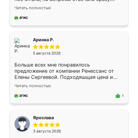
Замерщик приехал в субботу, подошёл к
Читать полностью
делу со всей ответственностью. Собрали
за день, ребята работали аккуратно, даже
пыли почти не было. Качество отличное,
ящики ходят плавно, ничего не скрипит.
Всё подошло как влитое.
Аринка Р.
5 августа 2026
Больше всех мне понравилось
предложение от компании Ренессанс от
Елены Сергеевой. Подходяшщая цена и
короткие сроки изготовления. Приехавший
Читать полностью
для замера сотрудник Владислав
предложил по моему эскизу самый
1
подходящий вариант шкафа. Немного его
видоизменил, получилось даже лучше, чем
я хотела.
Ярослава
3 августа 2026