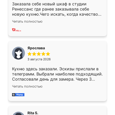
Заказала себе новый шкаф в студии
Ренессанс где ранее заказывала себе
новую кухню.Чего искать, когда качеством
вполне довольна. Служит кухня уже почти
Читать полностью
два года, нареканий нет.
Ярослава
3 августа 2026
Кухню здесь заказали. Эскизы прислали в
телеграмм. Выбрали наиболее подходящий.
Согласовали день для замера. Через 3
недели кухня была уже готова. Остались
Читать полностью
довольны работой. Спасибо Ренессанс
мебель за качественную работу!
Rita S.