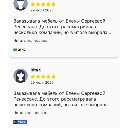
29 июля 2026
Заказывала мебель от Елены Сергеевой
Ренессанс. До этого рассматривала
несколько компаний, но в итоге выбрала
эту. Сначала обговорили условия, потом
Читать полностью
приехал замерщик, всё спокойно объяснил
и снял размеры. Изготовили в срок, с
доставкой тоже никаких проблем не
возникло. Сборку выполнили аккуратно,
мебель сразу встала на свое место без
Rita S.
каких-либо доработок. Качеством осталась
довольна, все выглядит так, как и ожидала.
29 июля 2026
Заказывала мебель от Елены Сергеевой
Ренессанс. До этого рассматривала
несколько компаний, но в итоге выбрала
эту. Сначала обговорили условия, потом
Читать полностью
приехал замерщик, всё спокойно объяснил
и снял размеры. Изготовили в срок, с
доставкой тоже никаких проблем не