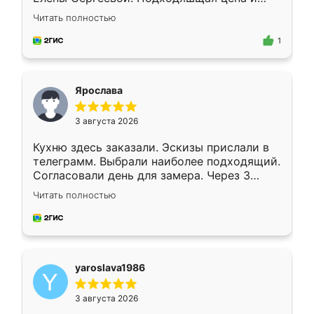
короткие сроки изготовления. Приехавший
Читать полностью
для замера сотрудник Владислав
предложил по моему эскизу самый
1
подходящий вариант шкафа. Немного его
видоизменил, получилось даже лучше, чем
я хотела.
Ярослава
3 августа 2026
Кухню здесь заказали. Эскизы прислали в
телеграмм. Выбрали наиболее подходящий.
Согласовали день для замера. Через 3
недели кухня была уже готова. Остались
Читать полностью
довольны работой. Спасибо Ренессанс
мебель за качественную работу!
yaroslava1986
3 августа 2026