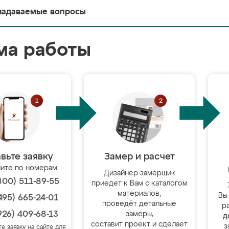
задаваемые вопросы
ма работы
вьте заявку
Замер и расчет
ите по номерам
Дизайнер-замерщик
800) 511-89-55
приедет к Вам с каталогом
материалов,
Вы
495) 665-24-01
проведёт детальные
р
926) 409-68-13
замеры,
д
составит проект и сделает
з
те заявку на сайте для