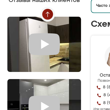
Отзывы наших клиентов
Часто 
Схе
Оста
Позвон
8 (
8 (
8 (
Или оставь