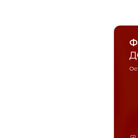
Ф
Д
Ост