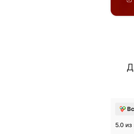
Д
Вс
5.0
из 