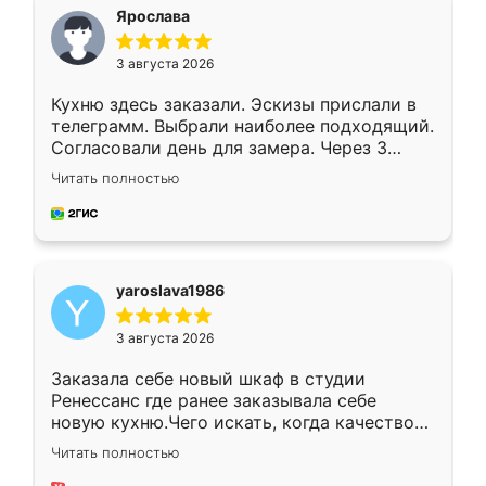
я хотела.
Ярослава
3 августа 2026
Кухню здесь заказали. Эскизы прислали в
телеграмм. Выбрали наиболее подходящий.
Согласовали день для замера. Через 3
недели кухня была уже готова. Остались
Читать полностью
довольны работой. Спасибо Ренессанс
мебель за качественную работу!
yaroslava1986
3 августа 2026
Заказала себе новый шкаф в студии
Ренессанс где ранее заказывала себе
новую кухню.Чего искать, когда качеством
вполне довольна. Служит кухня уже почти
Читать полностью
два года, нареканий нет.