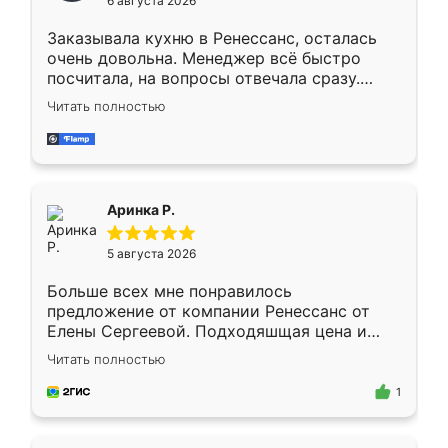
6 августа 2026
мебели буду заказывать только здесь.
Заказывала кухню в Ренессанс, осталась
очень довольна. Менеджер всё быстро
посчитала, на вопросы отвечала сразу.
Замерщик приехал в субботу, подошёл к
Читать полностью
делу со всей ответственностью. Собрали
за день, ребята работали аккуратно, даже
пыли почти не было. Качество отличное,
ящики ходят плавно, ничего не скрипит.
Всё подошло как влитое.
Аринка Р.
5 августа 2026
Больше всех мне понравилось
предложение от компании Ренессанс от
Елены Сергеевой. Подходяшщая цена и
короткие сроки изготовления. Приехавший
Читать полностью
для замера сотрудник Владислав
предложил по моему эскизу самый
1
подходящий вариант шкафа. Немного его
видоизменил, получилось даже лучше, чем